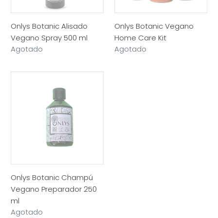
Onlys Botanic Alisado
Onlys Botanic Vegano
Vegano Spray 500 ml
Home Care Kit
Precio
Agotado
Precio
Agotado
habitual
habitual
Onlys
Botanic
Champú
Vegano
Preparador
250
ml
Onlys Botanic Champú
Vegano Preparador 250
ml
Precio
Agotado