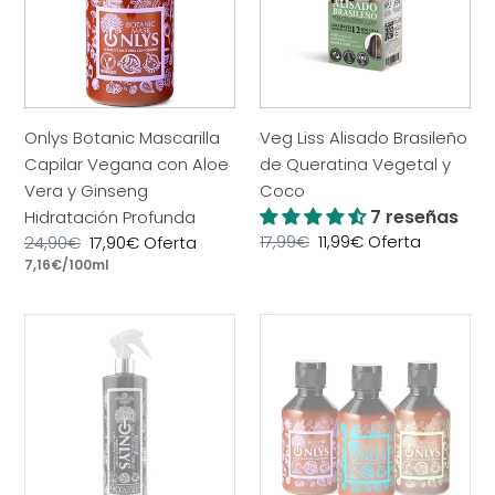
Vegana
de
con
Queratina
Aloe
Vegetal
Vera
y
y
Coco
Onlys Botanic Mascarilla
Veg Liss Alisado Brasileño
Ginseng
Capilar Vegana con Aloe
de Queratina Vegetal y
Hidratación
Vera y Ginseng
Coco
Profunda
7 reseñas
Hidratación Profunda
Precio
17,99€
Precio
11,99€
Oferta
Precio
24,90€
Precio
17,90€
Oferta
por
habitual
de
habitual
Precio
7,16€
/
100ml
de
oferta
unitario
oferta
Onlys
Onlys
Botanic
Botanic
Alisado
Vegano
Vegano
Home
Spray
Care
500
Kit
ml