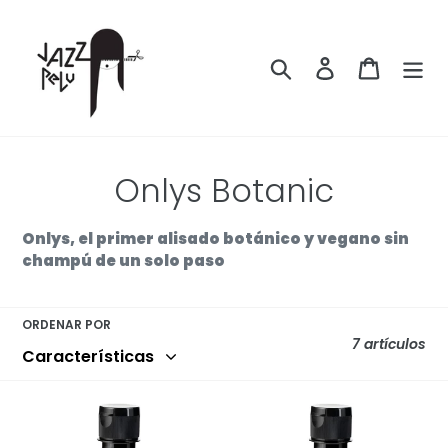
Ir
directamente
al
Buscar
Ingresar
Carrito
contenido
C
Onlys Botanic
o
Onlys, el primer alisado botánico y vegano sin
l
champú de un solo paso
e
ORDENAR POR
c
7 artículos
c
i
Onlys
Onlys
Botanic
Botanic