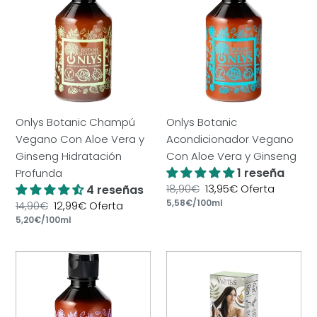
ó
Champú
Acondicionador
n
Vegano
Vegano
Con
Con
:
Aloe
Aloe
Vera
Vera
y
y
Ginseng
Ginseng
Onlys Botanic Champú
Onlys Botanic
Hidratación
Vegano Con Aloe Vera y
Acondicionador Vegano
Profunda
Ginseng Hidratación
Con Aloe Vera y Ginseng
1 reseña
Profunda
Precio
18,90€
Precio
13,95€
Oferta
4 reseñas
por
habitual
Precio
5,58€
/
100ml
de
Precio
14,90€
Precio
12,99€
Oferta
unitario
oferta
por
habitual
Precio
5,20€
/
100ml
de
unitario
oferta
Onlys
Veg
Botanic
Liss
Mascarilla
Alisado
Capilar
Brasileño