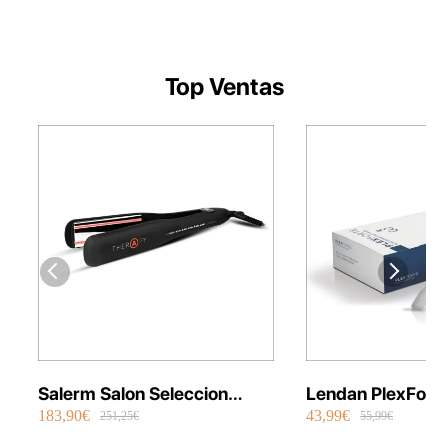
habitual
Top Ventas
Salerm Salon Seleccion
Lendan PlexFort
183,90€
43,99€
Plancha Infrarrojos Therapy
Repair Shot Mask
251,25€
55,99€