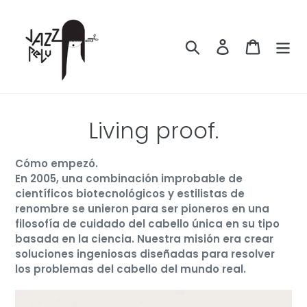
Ir
directamente
al
Buscar
Ingresar
Carrito
contenido
C
Living proof.
o
Cómo empezó.
l
En 2005, una combinación improbable de
científicos biotecnológicos y estilistas de
e
renombre se unieron para ser pioneros en una
filosofía de cuidado del cabello única en su tipo
c
basada en la ciencia. Nuestra misión era crear
c
soluciones ingeniosas diseñadas para resolver
los problemas del cabello del mundo real.
i