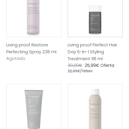
Perfecting
Hair
Spray
Day
236
5-
ml
In-
1
Styling
Living proof Restore
Living proof Perfect Hair
Treatment
Perfecting Spray 236 ml
Day 5-In-1 Styling
118
Precio
Agotado
Treatment 118 ml
ml
habitual
Precio
30,00€
Precio
25,99€
Oferta
por
habitual
Precio
22,03€
/
100ml
de
unitario
oferta
Living
Living
proof
proof
Perfect
No
Hair
Frizz
Day
Instant
Weightless
De-
Mask
Frizzer