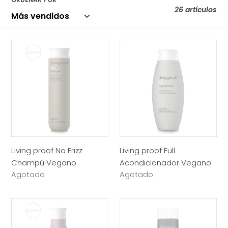
26 artículos
Living
Living
proof
proof
No
Full
Frizz
Acondicionador
Champú
Vegano
Vegano
Living proof No Frizz
Living proof Full
Champú Vegano
Acondicionador Vegano
Precio
Agotado
Precio
Agotado
habitual
habitual
Living
Living
proof
proof
Restore
Perfect