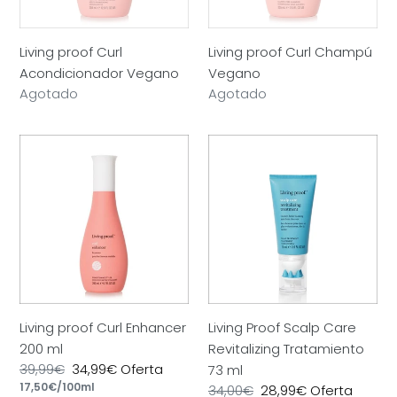
Living proof Curl
Living proof Curl Champú
Acondicionador Vegano
Vegano
Precio
Agotado
Precio
Agotado
habitual
habitual
Living
Living
proof
Proof
Curl
Scalp
Enhancer
Care
200
Revitalizing
ml
Tratamiento
73
ml
Living proof Curl Enhancer
Living Proof Scalp Care
200 ml
Revitalizing Tratamiento
Precio
39,99€
Precio
34,99€
Oferta
73 ml
por
habitual
Precio
17,50€
/
100ml
de
Precio
34,00€
Precio
28,99€
Oferta