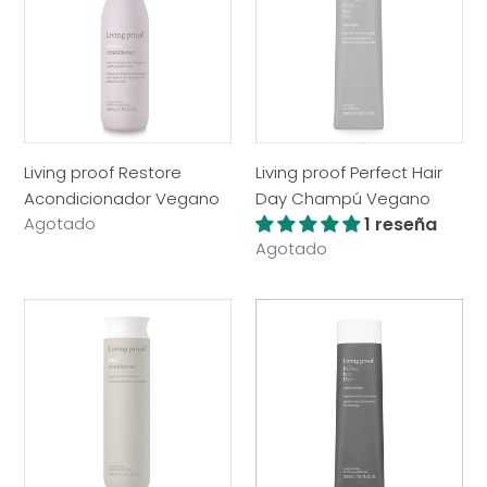
Acondicionador
Hair
Vegano
Day
Champú
Vegano
Living proof Restore
Living proof Perfect Hair
Acondicionador Vegano
Day Champú Vegano
Precio
Agotado
1 reseña
habitual
Precio
Agotado
habitual
Living
Living
proof
proof
No
Perfect
Frizz
Hair
Acondicionador
Day
Vegano
Acondicionador
Vegano