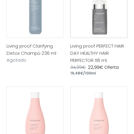
Detox
HAIR
Champú
DAY
236
HEALTHY
ml
HAIR
PERFECTOR
118
Living proof Clarifying
Living proof PERFECT HAIR
ml
Detox Champú 236 ml
DAY HEALTHY HAIR
Precio
Agotado
PERFECTOR 118 ml
habitual
Precio
34,99€
Precio
22,99€
Oferta
por
habitual
Precio
19,48€
/
100ml
de
unitario
oferta
Living
Living
proof
proof
Curl
Curl
Acondicionador
Champú
Vegano
Vegano