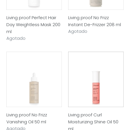
200
208
ml
ml
Living proof Perfect Hair
Living proof No Frizz
Day Weightless Mask 200
Instant De-Frizzer 208 ml
Precio
Agotado
ml
habitual
Precio
Agotado
habitual
Living
Living
proof
proof
No
Curl
Frizz
Moisturizing
Vanishing
Shine
Oil
Oil
50
50
ml
ml
Living proof No Frizz
Living proof Curl
Vanishing Oil 50 ml
Moisturizing Shine Oil 50
Precio
Agotado
ml