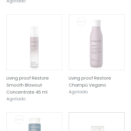
habitual
Precio
Agotado
habitual
Living
Living
proof
proof
Restore
Restore
Smooth
Champú
Blowout
Vegano
Concentrate
45
ml
Living proof Restore
Living proof Restore
Smooth Blowout
Champú Vegano
Precio
Agotado
Concentrate 45 ml
habitual
Precio
Agotado
habitual
Living
Living
proof
proof
Clarifying
PERFECT