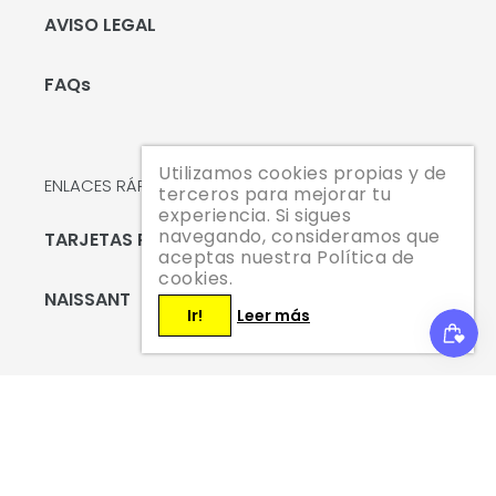
AVISO LEGAL
FAQs
Utilizamos cookies propias y de
ENLACES RÁPIDOS
terceros para mejorar tu
experiencia. Si sigues
navegando, consideramos que
TARJETAS REGALO
aceptas nuestra Política de
cookies.
NAISSANT
Ir!
Leer más
Suscríbete hoy mismo y te enviaremos un código
de descuento del 10 % para tu primera compra.
SUSCRIBIRSE