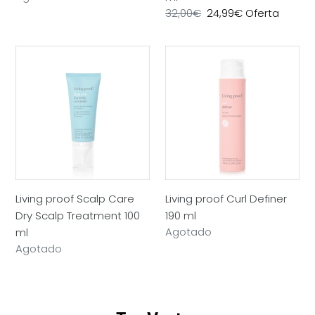
habitual
Precio
32,00€
Precio
24,99€
Oferta
habitual
de
oferta
Living
Living
proof
proof
Scalp
Curl
Care
Definer
Dry
190
Scalp
ml
Treatment
100
ml
Living proof Scalp Care
Living proof Curl Definer
Dry Scalp Treatment 100
190 ml
Precio
Agotado
ml
habitual
Precio
Agotado
habitual