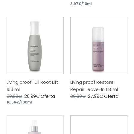
unitario
oferta
por
habitual
Precio
3,97€
/
10ml
de
unitario
oferta
Living
Living
proof
proof
Full
Restore
Root
Repair
Lift
Leave-
163
In
ml
118
ml
Living proof Full Root Lift
Living proof Restore
163 ml
Repair Leave-In 118 ml
Precio
30,00€
Precio
26,99€
Oferta
Precio
30,00€
Precio
27,99€
Oferta
por
habitual
Precio
16,56€
/
100ml
de
habitual
de
unitario
oferta
oferta
Living
Living
proof
proof
Restore
Perfect