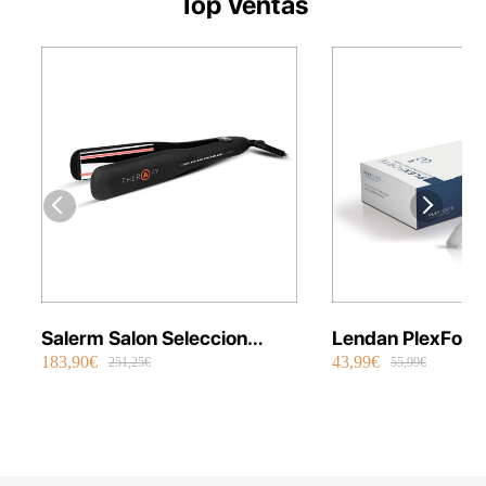
Top Ventas
Salerm Salon Seleccion
Lendan PlexFort
183,90€
43,99€
Plancha Infrarrojos Therapy
Repair Shot Mask
251,25€
55,99€