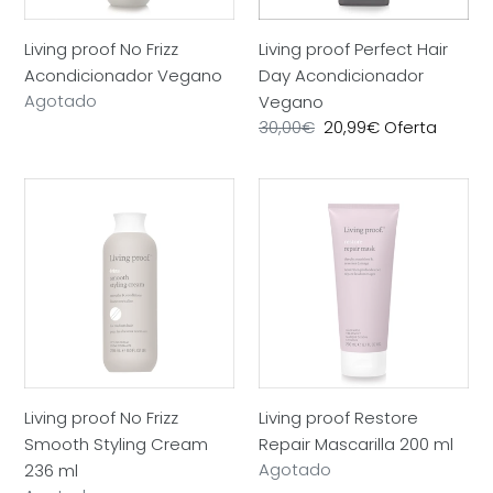
Living proof No Frizz
Living proof Perfect Hair
Acondicionador Vegano
Day Acondicionador
Precio
Agotado
Vegano
habitual
Precio
30,00€
Precio
20,99€
Oferta
habitual
de
oferta
Living
Living
proof
proof
No
Restore
Frizz
Repair
Smooth
Mascarilla
Styling
200
Cream
ml
236
ml
Living proof No Frizz
Living proof Restore
Smooth Styling Cream
Repair Mascarilla 200 ml
Precio
Agotado
236 ml