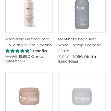
Co-
White
Wash
Champú
250
Vegano
ml
300
Vegano
ml
Montibello Decode Zero
Montibello hop Silver
Co-Wash 250 ml Vegano
White Champú Vegano
1 reseña
300 ml
Precio
19,99€
Precio
16,99€
Oferta
Precio
19,99€
Precio
16,99€
Oferta
por
habitual
Precio
6,80€
/
100ml
de
por
habitual
Precio
5,66€
/
100ml
de
unitario
oferta
unitario
oferta
Montibello
Montibello
hop
hop
Mascarilla
Blonde
Vegana
Glow
Colour
Mascarilla
Last
Vegana
Mask
200