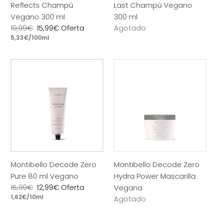
Reflects Champú
Last Champú Vegano
Vegano 300 ml
300 ml
Precio
19,99€
Precio
15,99€
Oferta
Precio
Agotado
por
habitual
Precio
5,33€
/
100ml
de
habitual
unitario
oferta
Montibello
Montibello
Decode
Decode
Zero
Zero
Pure
Hydra
80
Power
ml
Mascarilla
Vegano
Vegana
Montibello Decode Zero
Montibello Decode Zero
Pure 80 ml Vegano
Hydra Power Mascarilla
Precio
15,99€
Precio
12,99€
Oferta
Vegana
por
habitual
Precio
1,62€
/
10ml
de
Precio
Agotado
unitario
oferta
habitual