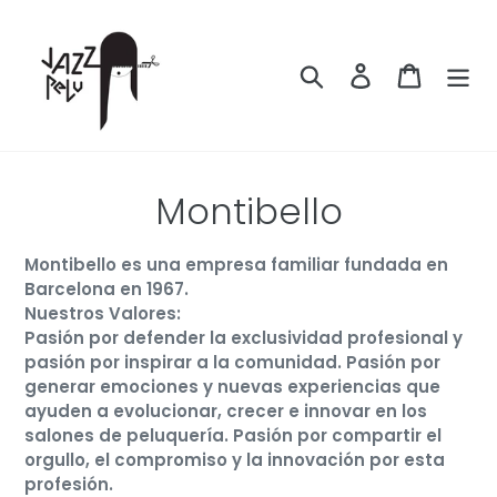
Ir
directamente
al
Buscar
Ingresar
Carrito
contenido
C
Montibello
o
Montibello es una empresa familiar fundada en
l
Barcelona en 1967.
Nuestros Valores:
e
Pasión por defender la exclusividad profesional y
pasión por inspirar a la comunidad. Pasión por
c
generar emociones y nuevas experiencias que
c
ayuden a evolucionar, crecer e innovar en los
salones de peluquería. Pasión por compartir el
i
orgullo, el compromiso y la innovación por esta
profesión.