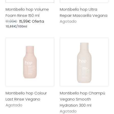
Montibello hop Volume
Montibello hop Ultra
Foam Rinse 150 ml
Repair Mascarilla Vegana
Precio
17,99€
Precio
15,99€
Oferta
Precio
Agotado
por
habitual
Precio
10,66€
/
100ml
de
habitual
unitario
oferta
Montibello
Montibello
hop
hop
Colour
Champú
Last
Vegano
Rinse
Smooth
Vegano
Hydration
300
ml
Montibello hop Colour
Montibello hop Champú
Last Rinse Vegano
Vegano Smooth
Precio
Agotado
Hydration 300 ml
habitual
Precio
Agotado