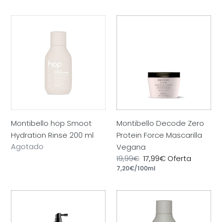
unitario
habitual
Montibello
Montibello
hop
Decode
Smoot
Zero
Hydration
Protein
Rinse
Force
200
Mascarilla
ml
Vegana
Montibello hop Smoot
Montibello Decode Zero
Hydration Rinse 200 ml
Protein Force Mascarilla
Precio
Agotado
Vegana
habitual
Precio
19,99€
Precio
17,99€
Oferta
por
habitual
Precio
7,20€
/
100ml
de
unitario
oferta
Montibello
Montibello
Decode
hop
Zero
Purifying