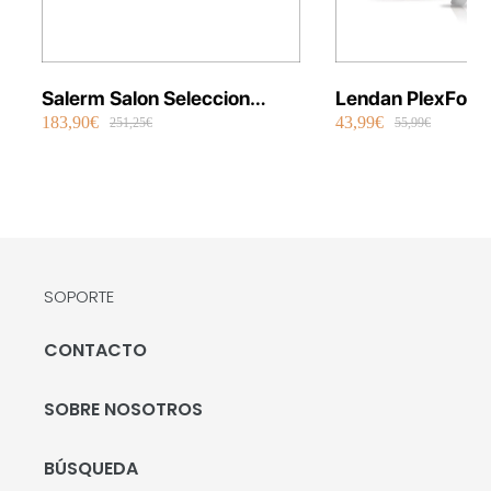
Salerm Salon Seleccion
Lendan PlexFort
183,90€
43,99€
Plancha Infrarrojos Therapy
Repair Shot Mask
251,25€
55,99€
SOPORTE
CONTACTO
SOBRE NOSOTROS
BÚSQUEDA