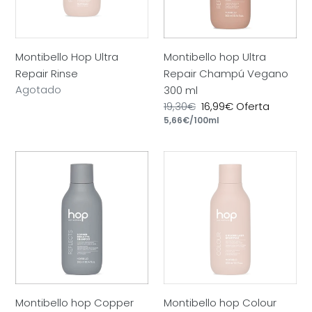
300
ml
Montibello Hop Ultra
Montibello hop Ultra
Repair Rinse
Repair Champú Vegano
Precio
Agotado
300 ml
habitual
Precio
19,30€
Precio
16,99€
Oferta
por
habitual
Precio
5,66€
/
100ml
de
unitario
oferta
Montibello
Montibello
hop
hop
Copper
Colour
Reflects
Last
Champú
Champú
Vegano
Vegano
300
300
ml
ml
Montibello hop Copper
Montibello hop Colour