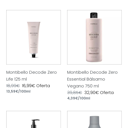
habitual
Montibello
Montibello
Decode
Decode
Zero
Zero
Life
Essential
125
Bálsamo
ml
Vegano
750
ml
Montibello Decode Zero
Montibello Decode Zero
Life 125 ml
Essential Bálsamo
Precio
18,99€
Precio
16,99€
Oferta
Vegano 750 ml
por
habitual
Precio
13,59€
/
100ml
de
Precio
39,85€
Precio
32,90€
Oferta
unitario
oferta
por
habitual
Precio
4,39€
/
100ml
de
unitario
oferta
Montibello
Montibello
Decode
hop
Zero
Silver