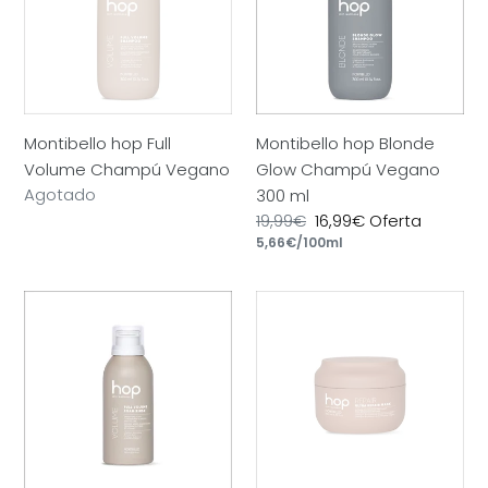
Champú
Champú
Vegano
Vegano
300
ml
Montibello hop Full
Montibello hop Blonde
Volume Champú Vegano
Glow Champú Vegano
Precio
Agotado
300 ml
habitual
Precio
19,99€
Precio
16,99€
Oferta
por
habitual
Precio
5,66€
/
100ml
de
unitario
oferta
Montibello
Montibello
hop
hop
Volume
Ultra
Foam
Repair
Rinse
Mascarilla
150
Vegana
ml