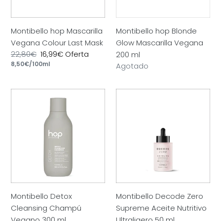
ml
Montibello hop Mascarilla
Montibello hop Blonde
Vegana Colour Last Mask
Glow Mascarilla Vegana
Precio
22,80€
Precio
16,99€
Oferta
200 ml
por
habitual
Precio
8,50€
/
100ml
de
Precio
Agotado
unitario
oferta
habitual
Montibello
Montibello
Detox
Decode
Cleansing
Zero
Champú
Supreme
Vegano
Aceite
300
Nutritivo
ml
Ultraligero
50
ml
Montibello Detox
Montibello Decode Zero
Cleansing Champú
Supreme Aceite Nutritivo
Vegano 300 ml
Ultraligero 50 ml