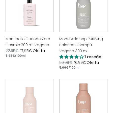
Cosmic
Balance
200
Champú
ml
Vegano
Vegano
300
ml
Montibello Decode Zero
Montibello hop Purifying
Cosmic 200 ml Vegano
Balance Champú
Precio
22,95€
Precio
17,95€
Oferta
Vegano 300 ml
por
habitual
Precio
8,98€
/
100ml
de
1 reseña
unitario
oferta
Precio
20,99€
Precio
16,99€
Oferta
por
habitual
Precio
5,66€
/
100ml
de
unitario
oferta
Montibello
Montibello
Hop
hop
Ultra
Ultra
Repair
Repair
Rinse
Champú
Vegano