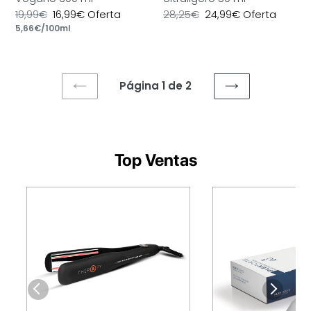
Precio
19,99€
Precio
16,99€
Oferta
Precio
28,25€
Precio
24,99€
Oferta
por
habitual
Precio
5,66€
/
100ml
de
habitual
de
unitario
oferta
oferta
Página 1 de 2
PAGINA
SIGUIENTE
ANTERIOR
PÁGINA
Top Ventas