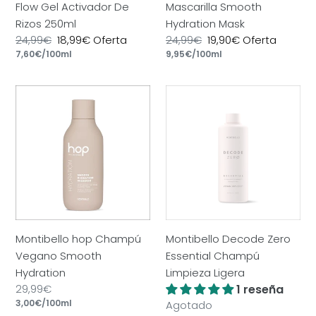
Flow Gel Activador De
Mascarilla Smooth
Rizos 250ml
Hydration Mask
Precio
24,99€
Precio
18,99€
Oferta
Precio
24,99€
Precio
19,90€
Oferta
por
por
habitual
Precio
7,60€
/
100ml
de
habitual
Precio
9,95€
/
100ml
de
unitario
oferta
unitario
oferta
Montibello
Montibello
hop
Decode
Champú
Zero
Vegano
Essential
Smooth
Champú
Hydration
Limpieza
Ligera
Montibello hop Champú
Montibello Decode Zero
Vegano Smooth
Essential Champú
Hydration
Limpieza Ligera
Precio
29,99€
1 reseña
por
habitual
Precio
3,00€
/
100ml
Precio
Agotado