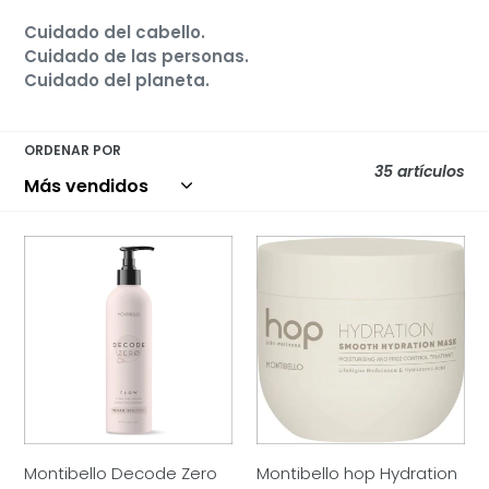
ó
Cuidado del cabello.
n
Cuidado de las personas.
:
Cuidado del planeta.
ORDENAR POR
35 artículos
Montibello
Montibello
Decode
hop
Zero
Hydration
Flow
Mascarilla
Gel
Smooth
Activador
Hydration
De
Mask
Rizos
250ml
Montibello Decode Zero
Montibello hop Hydration