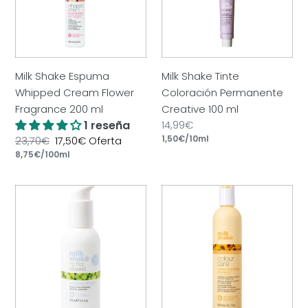
ó
Flower
Creative
n
Fragrance
100
200
ml
:
ml
Milk Shake Espuma
Milk Shake Tinte
Whipped Cream Flower
Coloración Permanente
Fragrance 200 ml
Creative 100 ml
1 reseña
Precio
14,99€
por
habitual
Precio
1,50€
/
10ml
Precio
23,70€
Precio
17,50€
Oferta
por
unitario
habitual
Precio
8,75€
/
100ml
de
unitario
oferta
Milk
Milk
Shake
Shake
No
Champú
Frizz
Mantenimiento
Allowed
Del
Glistening
Color
Rich
Serum