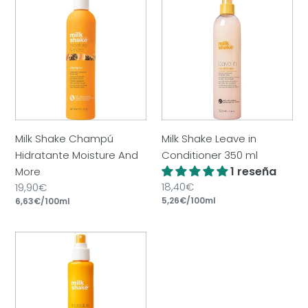
Shake
Shake
Champú
Leave
Hidratante
in
Moisture
Conditioner
And
350
More
ml
Milk Shake Champú
Milk Shake Leave in
Hidratante Moisture And
Conditioner 350 ml
1 reseña
More
Precio
18,40€
Precio
19,90€
por
por
habitual
Precio
5,26€
/
100ml
habitual
Precio
6,63€
/
100ml
unitario
unitario
Milk
Shake
Incredible
Milk
12