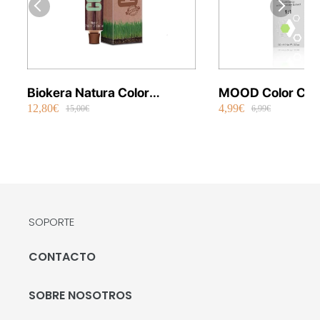
Biokera Natura Color
MOOD Color Cre
12,80€
4,99€
Orgánico 70 ml
Permanente Vega
15,00€
6,99€
SOPORTE
CONTACTO
SOBRE NOSOTROS