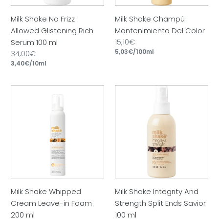
100
Milk Shake No Frizz
Milk Shake Champú
ml
Allowed Glistening Rich
Mantenimiento Del Color
Precio
15,10€
Serum 100 ml
por
habitual
Precio
5,03€
/
100ml
Precio
34,00€
unitario
por
habitual
Precio
3,40€
/
10ml
unitario
Milk
Milk
Shake
Shake
Whipped
Integrity
Cream
And
Leave-
Strength
in
Split
Foam
Ends
200
Savior
ml
100
Milk Shake Whipped
Milk Shake Integrity And
ml
Cream Leave-in Foam
Strength Split Ends Savior
200 ml
100 ml