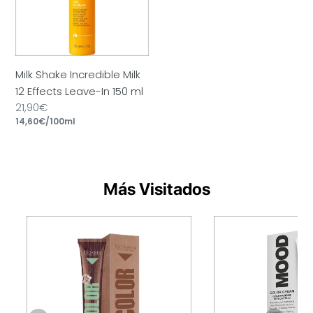
Effects
Leave-
In
150
Milk Shake Incredible Milk
ml
12 Effects Leave-In 150 ml
Precio
21,90€
por
habitual
Precio
14,60€
/
100ml
unitario
Más Visitados