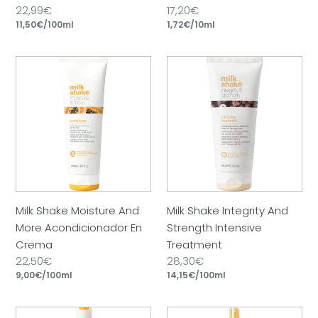
Precio
22,99€
Precio
17,20€
por
por
habitual
Precio
11,50€
/
100ml
habitual
Precio
1,72€
/
10ml
unitario
unitario
Milk
Milk
Shake
Shake
Moisture
Integrity
And
And
More
Strength
Acondicionador
Intensive
En
Treatment
Crema
Milk Shake Moisture And
Milk Shake Integrity And
More Acondicionador En
Strength Intensive
Crema
Treatment
Precio
22,50€
Precio
28,30€
por
por
habitual
Precio
9,00€
/
100ml
habitual
Precio
14,15€
/
100ml
unitario
unitario
Milk
Milk