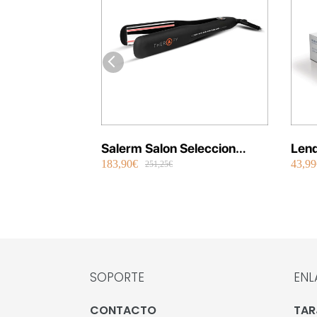
Salerm Salon Seleccion
Lend
183,90€
43,99
Plancha Infrarrojos Therapy
Repa
251,25€
SOPORTE
ENL
CONTACTO
TAR