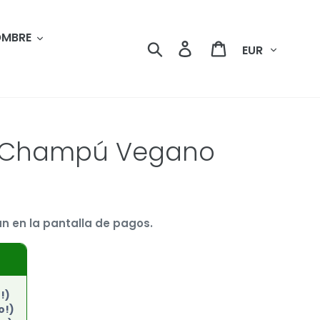
MBRE
Moneda
Buscar
Ingresar
Carrito
ow Champú Vegano
n en la pantalla de pagos.
!)
o!)