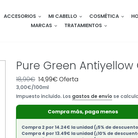
ACCESORIOS
MI CABELLO
COSMÉTICA
HO
MARCAS
TRATAMIENTOS
Pure Green Antiyell
Precio
18,90€
Precio
14,99€
Oferta
por
3,00€
/
100ml
habitual
Precio
de
Impuesto incluido. Los
gastos de envío
se calcula
unitario
oferta
Compra más, paga menos
Compra 2 por 14.24€ la unidad (¡5% de descuento
Compra 4 por 13.49€ la unidad (¡10% de descuent