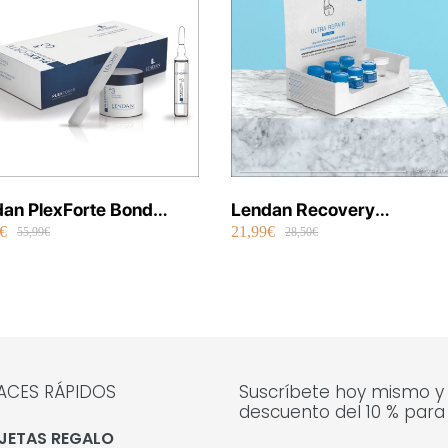
an PlexForte Bond
Lendan Recovery
€
21,99€
ir Shot Mask 6 x 13 ml
Concentrado Ultra
55,99€
28,50€
Reparador Con Células
Madre 6 x 10 ml
ACES RÁPIDOS
Suscríbete hoy mismo y
descuento del 10 % para
JETAS REGALO