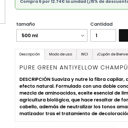
Compra 6 por 12.74€ la unidad (¡15% de descuent
tamaño
Cantidad
Agregando
el
Descripción
Modo de uso
INCI
¡Cupón de Bienve
producto
PURE GREEN ANTIYELLOW CHAMP
a
tu
DESCRIPCIÓN Suaviza y nutre la fibra capilar, 
carrito
efecto natural. Formulado con una doble con
de
mezcla de aminoacidos, eceite esencial de lim
compra
agricultura biológica, que hace resaltar de for
cabello, además de neutralizar los tonos ama
matizador tras el tratamiento de decoloració