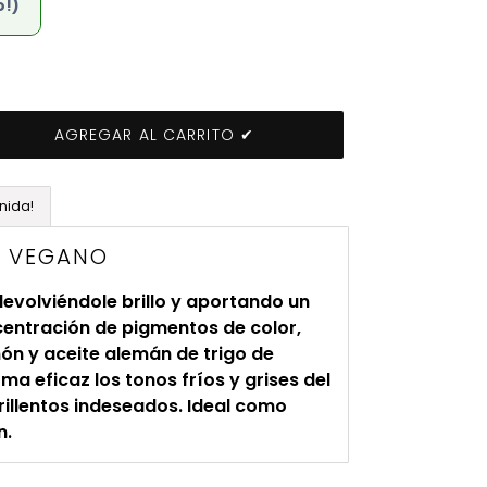
o!)
AGREGAR AL CARRITO ✔
nida!
Ú VEGANO
devolviéndole brillo y aportando un
centración de pigmentos de color,
ón y aceite alemán de trigo de
ma eficaz los tonos fríos y grises del
rillentos indeseados. Ideal como
n.