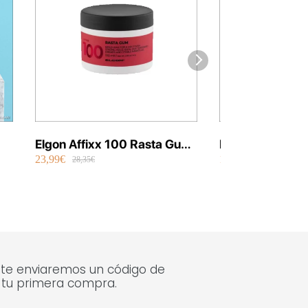
Elgon Affixx 100 Rasta Gum
Elgon Luminoil 
23,99€
14,99€
100 ml Vegano (Nuevo
Tratamiento Ex
28,35€
18,12€
2025)
 te enviaremos un código de
 tu primera compra.