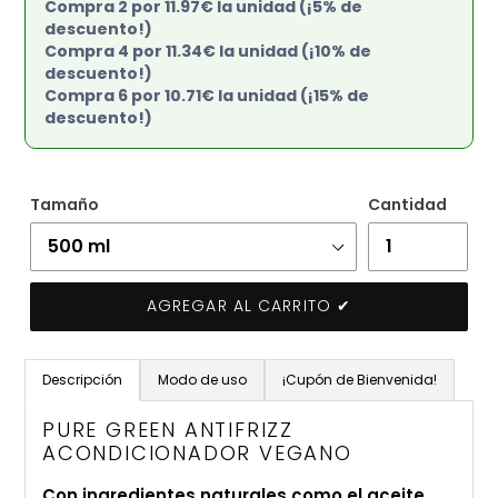
Compra 2 por 11.97€ la unidad (¡5% de
descuento!)
Compra 4 por 11.34€ la unidad (¡10% de
descuento!)
Compra 6 por 10.71€ la unidad (¡15% de
descuento!)
Tamaño
Cantidad
AGREGAR AL CARRITO ✔
Agregando
el
Descripción
Modo de uso
¡Cupón de Bienvenida!
producto
a
PURE GREEN ANTIFRIZZ
tu
ACONDICIONADOR VEGANO
carrito
Con ingredientes naturales como el aceite