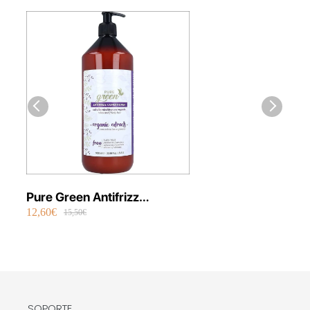
Pure Green Antifrizz
12,60€
Acondicionador Vegano
15,50€
SOPORTE