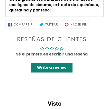
de
ecológico de sésamo, extracto de equinácea,
compra
queratina y pantenol.
COMPARTIR
TUITEAR
PINEAR
COMPARTIR
TUITEAR
HACER PIN
EN
EN
EN
FACEBOOK
TWITTER
PINTEREST
RESEÑAS DE CLIENTES
Sé el primero en escribir una reseña
Write a review
Visto