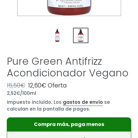
Pure Green Antifrizz
Acondicionador Vegano
Precio
15,50€
Precio
12,60€
Oferta
por
habitual
Precio
2,52€
/
100ml
de
unitario
oferta
Impuesto incluido. Los
gastos de envío
se
calculan en la pantalla de pagos.
Compra más, paga menos