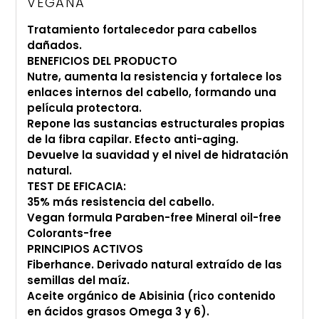
VEGANA
carrito
de
Tratamiento fortalecedor para cabellos
compra
dañados.
BENEFICIOS DEL PRODUCTO
Nutre, aumenta la resistencia y fortalece los
enlaces internos del cabello, formando una
película protectora.
Repone las sustancias estructurales propias
de la fibra capilar. Efecto anti-aging.
Devuelve la suavidad y el nivel de hidratación
natural.
TEST DE EFICACIA:
35% más resistencia del cabello.
Vegan formula Paraben-free Mineral oil-free
Colorants-free
PRINCIPIOS ACTIVOS
Fiberhance. Derivado natural extraído de las
semillas del maíz.
Aceite orgánico de Abisinia (rico contenido
en ácidos grasos Omega 3 y 6).