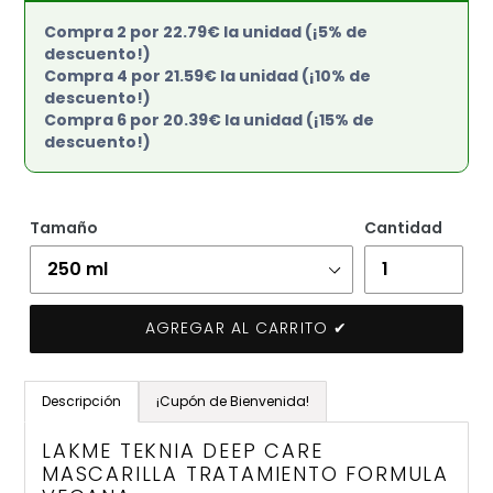
Compra 2 por 22.79€ la unidad (¡5% de
descuento!)
Compra 4 por 21.59€ la unidad (¡10% de
descuento!)
Compra 6 por 20.39€ la unidad (¡15% de
descuento!)
Tamaño
Cantidad
AGREGAR AL CARRITO ✔
Agregando
el
Descripción
¡Cupón de Bienvenida!
producto
a
LAKME TEKNIA DEEP CARE
tu
MASCARILLA TRATAMIENTO FORMULA