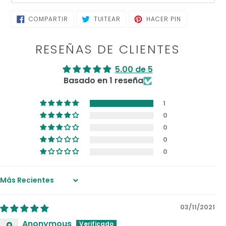
COMPARTIR
TUITEAR
PINEAR
COMPARTIR
TUITEAR
HACER PIN
EN
EN
EN
FACEBOOK
TWITTER
PINTEREST
RESEÑAS DE CLIENTES
5.00 de 5
Basado en 1 reseña
1
0
0
0
0
Sort by
03/11/2021
Anonymous