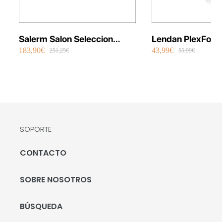
Salerm Salon Seleccion
Lendan PlexFort
183,90€
43,99€
Plancha Infrarrojos Therapy
Repair Shot Mask
251,25€
55,99€
SOPORTE
CONTACTO
SOBRE NOSOTROS
BÚSQUEDA