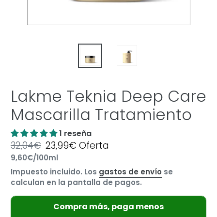
Lakme Teknia Deep Care
Mascarilla Tratamiento
1 reseña
Precio
32,04€
Precio
23,99€
Oferta
por
habitual
Precio
9,60€
/
100ml
de
unitario
oferta
Impuesto incluido. Los
gastos de envío
se
calculan en la pantalla de pagos.
Compra más, paga menos