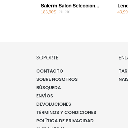
Salerm Salon Seleccion
Lend
183,90€
43,99
Plancha Infrarrojos Therapy
Repa
251,25€
SOPORTE
ENL
CONTACTO
TAR
SOBRE NOSOTROS
NAI
BÚSQUEDA
ENVÍOS
DEVOLUCIONES
TÉRMINOS Y CONDICIONES
POLÍTICA DE PRIVACIDAD