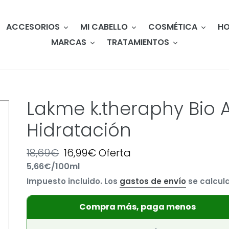
ACCESORIOS
MI CABELLO
COSMÉTICA
HO
MARCAS
TRATAMIENTOS
Lakme k.theraphy Bi
Hidratación
Precio
18,69€
Precio
16,99€
Oferta
por
5,66€
/
100ml
habitual
Precio
de
Impuesto incluido. Los
gastos de envío
se calcula
unitario
oferta
Compra más, paga menos