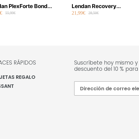
an PlexForte Bond
Lendan Recovery
€
21,99€
ir Shot Mask 6 x 13 ml
Concentrado Ultra
55,99€
28,50€
Reparador Con Células
Madre 6 x 10 ml
ACES RÁPIDOS
Suscríbete hoy mismo y
descuento del 10 % para
JETAS REGALO
SSANT