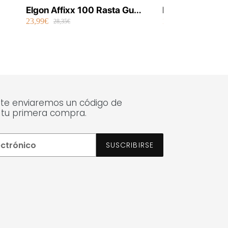
Elgon Affixx 100 Rasta Gum
Elgon Luminoil 
23,99€
14,99€
100 ml Vegano (Nuevo
Tratamiento Ex
28,35€
18,12€
2025)
 te enviaremos un código de
 tu primera compra.
SUSCRIBIRSE