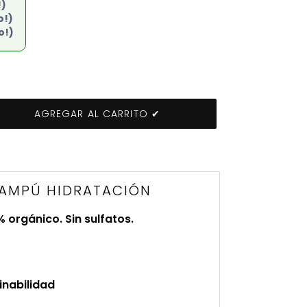
!)
o!)
o!)
AGREGAR AL CARRITO ✔
HAMPÚ HIDRATACIÓN
orgánico. Sin sulfatos.
inabilidad