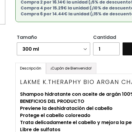
Compra 2 por 16.14€ la unidad (¡5% de descuento
Compra 4 por 15.29€ la unidad (¡10% de descuent
Compra 6 por 14.44€ la unidad (¡15% de descuent
Tamaño
Cantidad
Agregando
el
Descripción
¡Cupón de Bienvenida!
producto
LAKME K.THERAPHY BIO ARGAN C
a
tu
Shampoo hidratante con aceite de argán 100% 
carrito
BENEFICIOS DEL PRODUCTO
de
Previene la deshidratación del cabello
compra
Protege el cabello coloreado
Trata delicadamente el cabello y mejora la pe
Libre de sulfatos