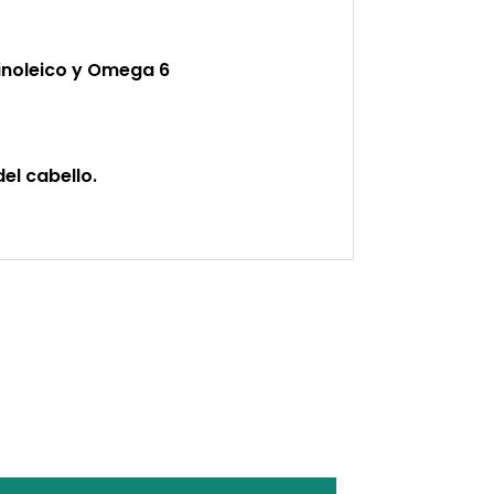
linoleico y Omega 6
del cabello.
ST