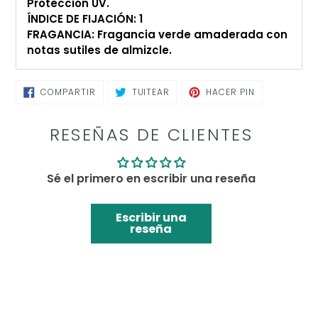
Protección UV.
ÍNDICE DE FIJACIÓN: 1
FRAGANCIA: Fragancia verde amaderada con
notas sutiles de almizcle.
COMPARTIR
TUITEAR
PINEAR
COMPARTIR
TUITEAR
HACER PIN
EN
EN
EN
FACEBOOK
TWITTER
PINTEREST
RESEÑAS DE CLIENTES
Sé el primero en escribir una reseña
Escribir una
reseña