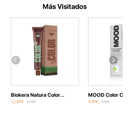
Más Visitados
Biokera Natura Color
MOOD Color Cre
12,80€
4,99€
Orgánico 70 ml
Permanente Vega
15,00€
6,99€