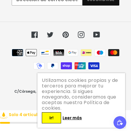
Facebook
Twitter
Pinterest
Instagram
YouTube
Métodos
de
pago
Utilizamos cookies propias y de
terceros para mejorar tu
© 2026,
JAZZ PELU
experiencia. Si sigues
C/Còrsega, 217 | Tel. 935 27 44 88 | info@jazzpelu.com
navegando, consideramos que
aceptas nuestra Política de
cookies.
Utiliza
Solo 4 artículos en stock!
Ir!
Leer más
las
flechas