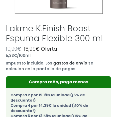
Lakme K.Finish Boost
Espuma Flexible 300 ml
Precio
19,90€
Precio
15,99€
Oferta
por
habitual
Precio
5,33€
/
100ml
de
unitario
oferta
Impuesto incluido. Los
gastos de envío
se
calculan en la pantalla de pagos.
Compra más, paga menos
Compra 2 por 15.19€ la unidad (¡5% de
descuento!)
Compra 4 por 14.39€ la unidad (¡10% de
descuento!)
Compra 6 por 13.59€ la unidad (¡15% de