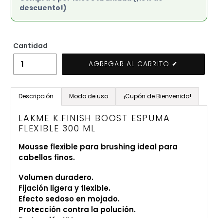
descuento!)
Cantidad
AGREGAR AL CARRITO ✔
Agregando
el
Descripción
Modo de uso
¡Cupón de Bienvenida!
producto
a
LAKME K.FINISH BOOST ESPUMA
tu
FLEXIBLE 300 ML
carrito
Mousse flexible para brushing ideal para
de
cabellos finos.
compra
Volumen duradero.
Fijación ligera y flexible.
Efecto sedoso en mojado.
Protección contra la polución.