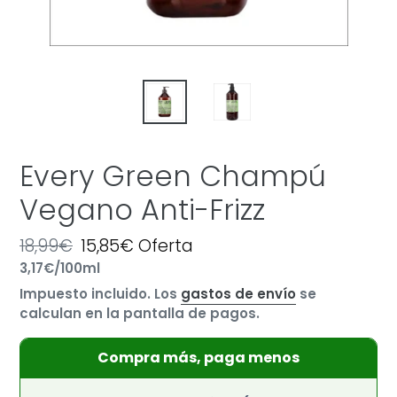
Every Green Champú
Vegano Anti-Frizz
Precio
18,99€
Precio
15,85€
Oferta
por
habitual
Precio
3,17€
/
100ml
de
unitario
oferta
Impuesto incluido. Los
gastos de envío
se
calculan en la pantalla de pagos.
Compra más, paga menos