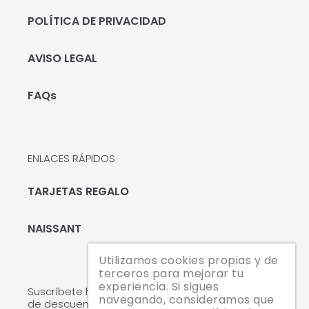
POLÍTICA DE PRIVACIDAD
AVISO LEGAL
FAQs
ENLACES RÁPIDOS
TARJETAS REGALO
NAISSANT
Utilizamos cookies propias y de
terceros para mejorar tu
experiencia. Si sigues
Suscríbete hoy mismo y te enviaremos un código
navegando, consideramos que
de descuento del 10 % para tu primera compra.