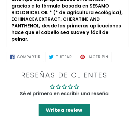
de
gracias a la fórmula basada en SESAMO
compra
BIOLOGICAL OIL * (* de agricultura ecológica),
ECHINACEA EXTRACT, CHERATINE AND
PANTHENOL, desde las primeras aplicaciones
hace que el cabello sea suave y fácil de
peinar.
COMPARTIR
TUITEAR
PINEAR
COMPARTIR
TUITEAR
HACER PIN
EN
EN
EN
FACEBOOK
TWITTER
PINTEREST
RESEÑAS DE CLIENTES
Sé el primero en escribir una reseña
Write a review