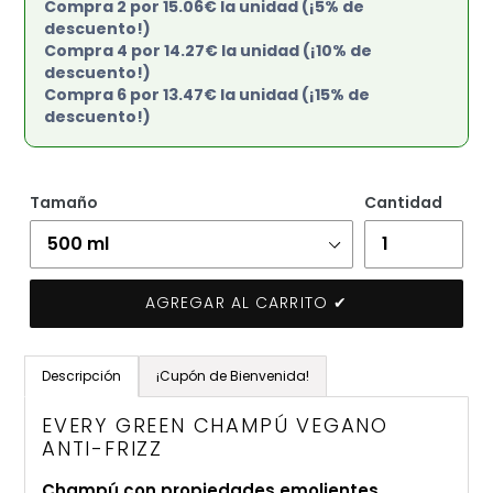
Compra 2 por 15.06€ la unidad (¡5% de
descuento!)
Compra 4 por 14.27€ la unidad (¡10% de
descuento!)
Compra 6 por 13.47€ la unidad (¡15% de
descuento!)
Tamaño
Cantidad
AGREGAR AL CARRITO ✔
Agregando
el
Descripción
¡Cupón de Bienvenida!
producto
a
EVERY GREEN CHAMPÚ VEGANO
tu
ANTI-FRIZZ
carrito
Champú con propiedades emolientes,