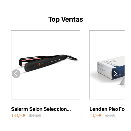
Top Ventas
Salerm Salon Seleccion
Lendan PlexFort
183,90€
43,99€
Plancha Infrarrojos Therapy
Repair Shot Mask
251,25€
55,99€