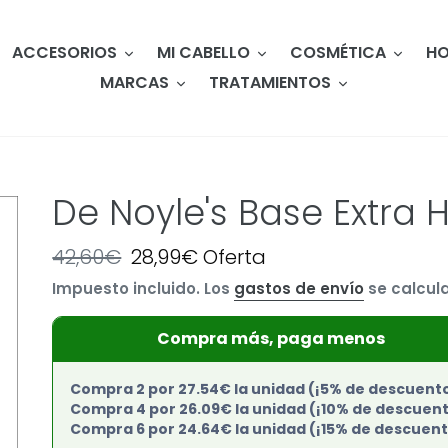
ACCESORIOS
MI CABELLO
COSMÉTICA
HO
MARCAS
TRATAMIENTOS
De Noyle's Base Extra 
Precio
42,60€
Precio
28,99€
Oferta
habitual
de
Impuesto incluido. Los
gastos de envío
se calcula
oferta
Compra más, paga menos
Compra 2 por 27.54€ la unidad (¡5% de descuent
Compra 4 por 26.09€ la unidad (¡10% de descuen
Compra 6 por 24.64€ la unidad (¡15% de descuent