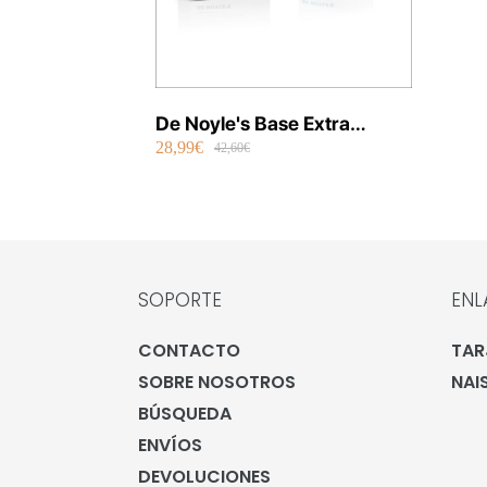
De Noyle's Base Extra
28,99€
Hydratant SPF 15
42,60€
SOPORTE
ENL
CONTACTO
TAR
SOBRE NOSOTROS
NAI
BÚSQUEDA
ENVÍOS
DEVOLUCIONES