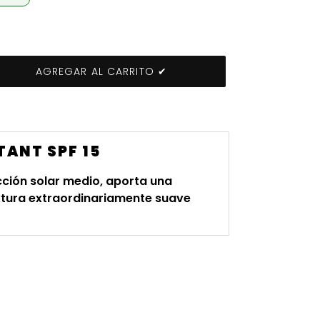
AGREGAR AL CARRITO ✔
TANT SPF 15
ción solar medio, aporta una
extura extraordinariamente suave
ST