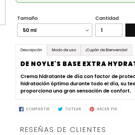
Tamaño
Cantidad
Agregando
el
Descripción
Modo de uso
¡Cupón de Bienvenida!
producto
DE NOYLE'S BASE EXTRA HYDRA
a
tu
Crema hidratante de día con factor de protec
carrito
hidratación óptima durante todo el día, su t
de
proporciona una gran sensación de confort.
compra
COMPARTIR
TUITEAR
PINEAR
COMPARTIR
TUITEAR
HACER PIN
EN
EN
EN
FACEBOOK
TWITTER
PINTERE
RESEÑAS DE CLIENTES