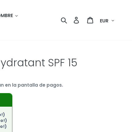
MBRE
Moneda
Buscar
Ingresar
Carrito
Hydratant SPF 15
n en la pantalla de pagos.
o!)
to!)
o!)