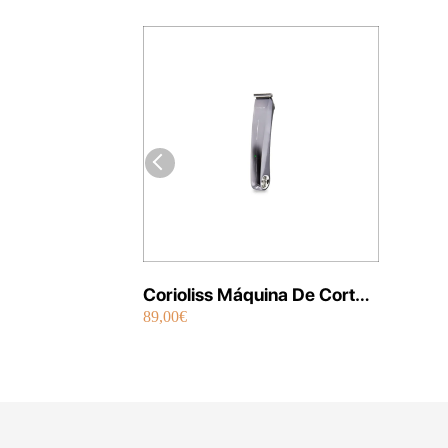
Corioliss Máquina De Corte
89,00€
Trimmer 265 Touch