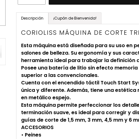
Agregando
el
Descripción
¡Cupón de Bienvenida!
producto
CORIOLISS MÁQUINA DE CORTE T
a
tu
Esta máquina está diseñada para su uso en pe
carrito
salones de belleza. Su ergonomía y sus carac
de
herramienta ideal para trabajar la definición 
compra
Posee una batería de litio sin efecto memoria
superior a las convencionales.
Cuenta con el encendido táctil Touch Start Sy
única y diferente. Además, tiene una estétic
en metálico espejo.
Esta máquina permite perfeccionar los detalles
terminación suave, es ideal para corregir y d
guías de corte de 1,5 mm, 3 mm, 4,5 mm y 6 
ACCESORIOS
• Peines