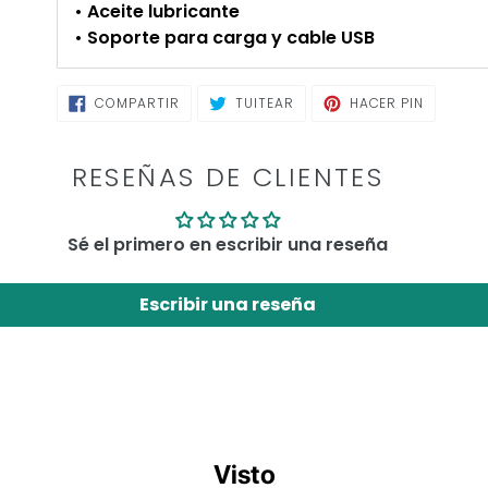
• Aceite lubricante
• Soporte para carga y cable USB
COMPARTIR
TUITEAR
PINEAR
COMPARTIR
TUITEAR
HACER PIN
EN
EN
EN
FACEBOOK
TWITTER
PINTERE
RESEÑAS DE CLIENTES
Sé el primero en escribir una reseña
Escribir una reseña
Visto