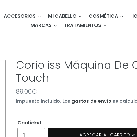
ACCESORIOS
MI CABELLO
COSMÉTICA
HO
MARCAS
TRATAMIENTOS
Corioliss Máquina De 
Touch
Precio
89,00€
habitual
Impuesto incluido. Los
gastos de envío
se calcula
Cantidad
AGREGAR AL CARRITO ✔