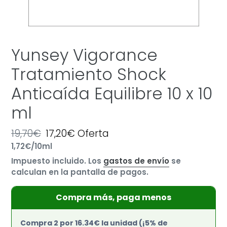
Yunsey Vigorance
Tratamiento Shock
Anticaída Equilibre 10 x 10
ml
Precio
19,70€
Precio
17,20€
Oferta
por
habitual
Precio
1,72€
/
10ml
de
unitario
oferta
Impuesto incluido. Los
gastos de envío
se
calculan en la pantalla de pagos.
Compra más, paga menos
Compra 2 por 16.34€ la unidad (¡5% de