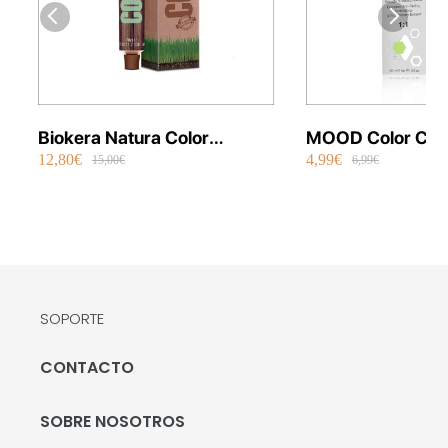
Biokera Natura Color
MOOD Color Cre
12,80€
4,99€
Orgánico 70 ml
Permanente Vega
15,00€
6,99€
SOPORTE
CONTACTO
SOBRE NOSOTROS