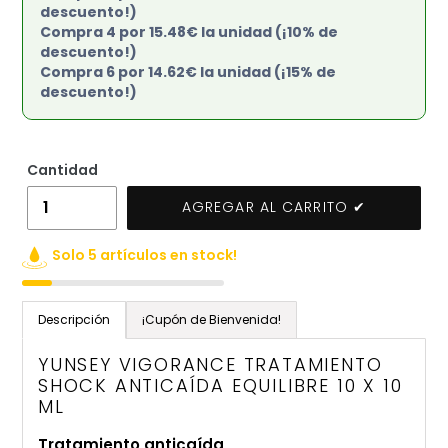
descuento!)
Compra 4 por 15.48€ la unidad (¡10% de
descuento!)
Compra 6 por 14.62€ la unidad (¡15% de
descuento!)
Cantidad
AGREGAR AL CARRITO ✔
Solo 5 artículos en stock!
Agregando
el
Descripción
¡Cupón de Bienvenida!
producto
a
YUNSEY VIGORANCE TRATAMIENTO
tu
SHOCK ANTICAÍDA EQUILIBRE 10 X 10
ML
carrito
de
Tratamiento anticaída