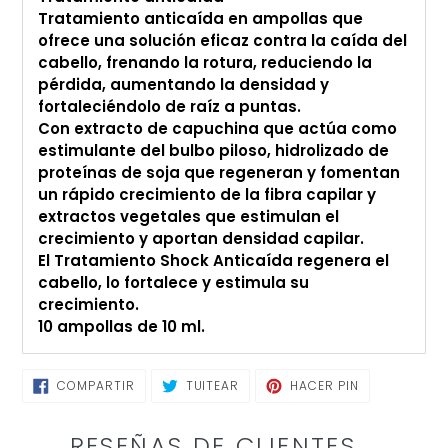
compra
Tratamiento anticaída en ampollas que
ofrece una solución eficaz contra la caída del
cabello, frenando la rotura, reduciendo la
pérdida, aumentando la densidad y
fortaleciéndolo de raíz a puntas.
Con extracto de capuchina que actúa como
estimulante del bulbo piloso, hidrolizado de
proteínas de soja que regeneran y fomentan
un rápido crecimiento de la fibra capilar y
extractos vegetales que estimulan el
crecimiento y aportan densidad capilar.
El Tratamiento Shock Anticaída regenera el
cabello, lo fortalece y estimula su
crecimiento.
10 ampollas de 10 ml.
COMPARTIR
TUITEAR
PINEAR
COMPARTIR
TUITEAR
HACER PIN
EN
EN
EN
FACEBOOK
TWITTER
PINTEREST
RESEÑAS DE CLIENTES