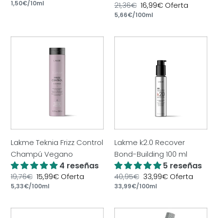
por
habitual
Precio
1,50€
/
10ml
de
Precio
21,36€
Precio
16,99€
Oferta
unitario
oferta
por
habitual
Precio
5,66€
/
100ml
de
unitario
oferta
Lakme
Lakme
Teknia
k2.0
Frizz
Recover
Control
Bond-
Champú
Building
Vegano
100
ml
Lakme Teknia Frizz Control
Lakme k2.0 Recover
Champú Vegano
Bond-Building 100 ml
4 reseñas
5 reseñas
Precio
19,76€
Precio
15,99€
Oferta
Precio
40,95€
Precio
33,99€
Oferta
por
por
habitual
Precio
5,33€
/
100ml
de
habitual
Precio
33,99€
/
100ml
de
unitario
oferta
unitario
oferta
Lakme
Lakme