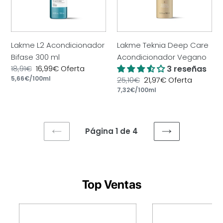
ml
Vegano
Lakme L2 Acondicionador
Lakme Teknia Deep Care
Bifase 300 ml
Acondicionador Vegano
Precio
18,91€
Precio
16,99€
Oferta
3 reseñas
por
habitual
Precio
5,66€
/
100ml
de
Precio
25,10€
Precio
21,97€
Oferta
unitario
oferta
por
habitual
Precio
7,32€
/
100ml
de
unitario
oferta
Página 1 de 4
PAGINA
SIGUIENTE
ANTERIOR
PÁGINA
Top Ventas