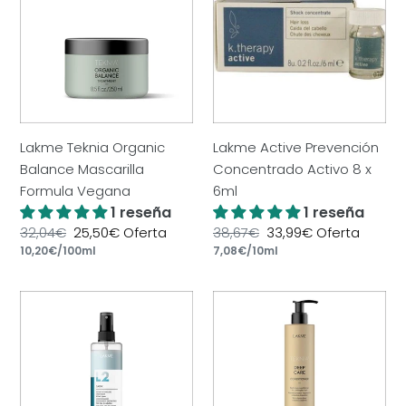
Organic
Prevención
Balance
Concentrado
Mascarilla
Activo
Formula
8
Vegana
x
6ml
Lakme Teknia Organic
Lakme Active Prevención
Balance Mascarilla
Concentrado Activo 8 x
Formula Vegana
6ml
1 reseña
1 reseña
Precio
32,04€
Precio
25,50€
Oferta
Precio
38,67€
Precio
33,99€
Oferta
por
por
habitual
Precio
10,20€
/
100ml
de
habitual
Precio
7,08€
/
10ml
de
unitario
oferta
unitario
oferta
Lakme
Lakme
L2
Teknia
Acondicionador
Deep
Bifase
Care
300
Acondicionador