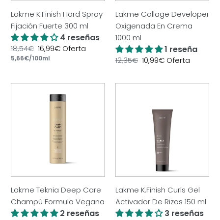
Lakme K.Finish Hard Spray
Lakme Collage Developer
Fijación Fuerte 300 ml
Oxigenada En Crema
4 reseñas
1000 ml
Precio
18,54€
Precio
16,99€
Oferta
1 reseña
por
habitual
Precio
5,66€
/
100ml
de
Precio
12,35€
Precio
10,99€
Oferta
unitario
oferta
habitual
de
oferta
Lakme
Lakme
Teknia
K.Finish
Deep
Curls
Care
Gel
Champú
Activador
Formula
De
Vegana
Rizos
150
ml
Lakme Teknia Deep Care
Lakme K.Finish Curls Gel
Champú Formula Vegana
Activador De Rizos 150 ml
2 reseñas
3 reseñas