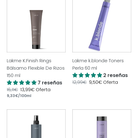
K.Finish
k.blonde
Rings
Toners
Bálsamo
Perla
Flexible
60
De
ml
Rizos
150
ml
Lakme K.Finish Rings
Lakme k.blonde Toners
Bálsamo Flexible De Rizos
Perla 60 ml
2 reseñas
150 ml
Precio
12,99€
Precio
9,50€
Oferta
7 reseñas
habitual
de
Precio
16,11€
Precio
13,99€
Oferta
oferta
por
habitual
Precio
9,33€
/
100ml
de
unitario
oferta
Lakme
Lakme
K.Styling
Teknia
Shape
White
Loción
Silver