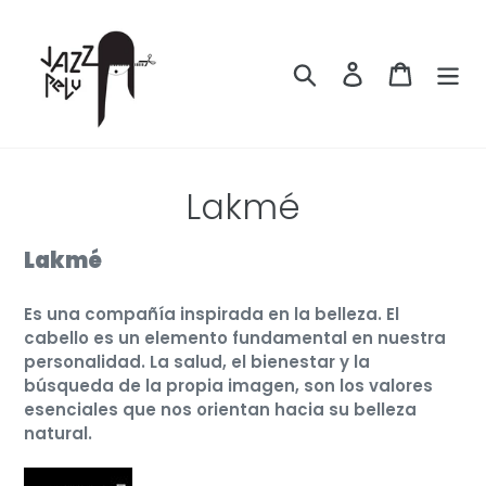
Ir
directamente
al
Buscar
Ingresar
Carrito
contenido
C
Lakmé
o
Lakmé
l
Es una compañía inspirada en la belleza. El
e
cabello es un elemento fundamental en nuestra
c
personalidad. La salud, el bienestar y la
búsqueda de la propia imagen, son los valores
c
esenciales que nos orientan hacia su belleza
natural.
i