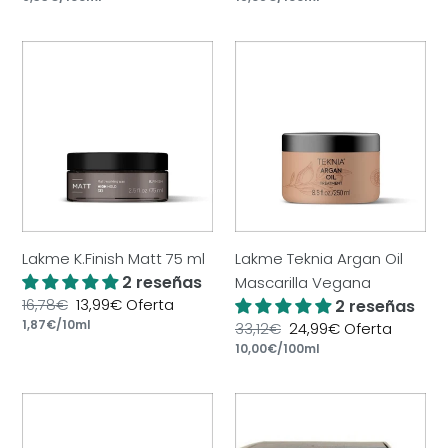
unitario
oferta
unitario
oferta
Lakme
Lakme
K.Finish
Teknia
Matt
Argan
75
Oil
ml
Mascarilla
Vegana
Lakme K.Finish Matt 75 ml
Lakme Teknia Argan Oil
2 reseñas
Mascarilla Vegana
Precio
16,78€
Precio
13,99€
Oferta
2 reseñas
por
habitual
Precio
1,87€
/
10ml
de
Precio
33,12€
Precio
24,99€
Oferta
unitario
oferta
por
habitual
Precio
10,00€
/
100ml
de
unitario
oferta
Lakme
Lakme
Teknia
Active