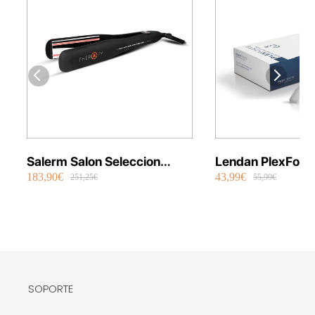
Salerm Salon Seleccion
Lendan PlexFort
183,90€
43,99€
Plancha Infrarrojos Therapy
Repair Shot Mask
251,25€
55,99€
SOPORTE