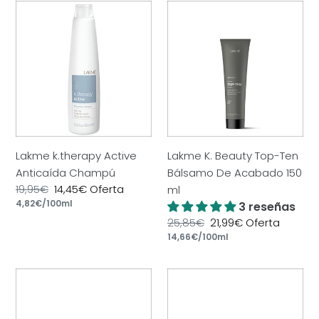
Lakme
Lakme
k.therapy
K.
Active
Beauty
Anticaída
Top-
Champú
Ten
Bálsamo
De
Acabado
150
Lakme k.therapy Active
Lakme K. Beauty Top-Ten
ml
Anticaída Champú
Bálsamo De Acabado 150
Precio
19,95€
Precio
14,45€
Oferta
ml
por
habitual
Precio
4,82€
/
100ml
de
3 reseñas
unitario
oferta
Precio
25,85€
Precio
21,99€
Oferta
por
habitual
Precio
14,66€
/
100ml
de
unitario
oferta
Lakme
Lakme
Teknia
Teknia
Deep
Mascarilla