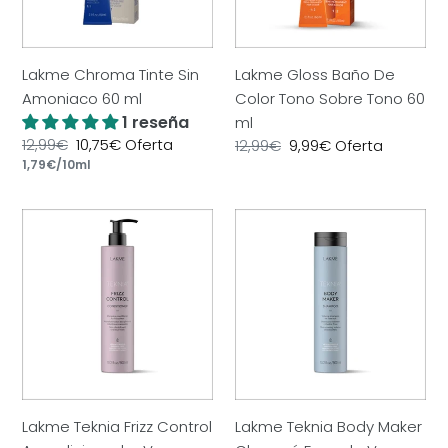
ml
Sobre
Tono
60
Lakme Chroma Tinte Sin
Lakme Gloss Baño De
ml
Amoniaco 60 ml
Color Tono Sobre Tono 60
1 reseña
ml
Precio
12,99€
Precio
10,75€
Oferta
Precio
12,99€
Precio
9,99€
Oferta
por
habitual
Precio
1,79€
/
10ml
de
habitual
de
unitario
oferta
oferta
Lakme
Lakme
Teknia
Teknia
Frizz
Body
Control
Maker
Acondicionador
Champú
Vegano
Formula
Vegana
Lakme Teknia Frizz Control
Lakme Teknia Body Maker