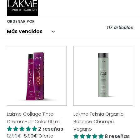
ó
n
ORDENAR POR
:
117 artículos
Lakme
Lakme
Collage
Teknia
Tinte
Organic
Crema
Balance
Hair
Champú
Color
Vegano
60
ml
Lakme Collage Tinte
Lakme Teknia Organic
Crema Hair Color 60 ml
Balance Champú
2 reseñas
Vegano
Precio
12,99€
Precio
8,99€
Oferta
8 reseñas