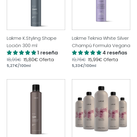
300
Champú
ml
Formula
Vegana
Lakme K.Styling Shape
Lakme Teknia White Silver
Loción 300 ml
Champú Formula Vegana
1 reseña
4 reseñas
Precio
18,99€
Precio
15,80€
Oferta
Precio
19,76€
Precio
15,99€
Oferta
por
por
habitual
Precio
5,27€
/
100ml
de
habitual
Precio
5,33€
/
100ml
de
unitario
oferta
unitario
oferta
Lakme
Lakme
K.Finish
Collage
Hard
Developer
Spray
Oxigenada
Fijación
En
Fuerte
Crema
300
1000
ml
ml