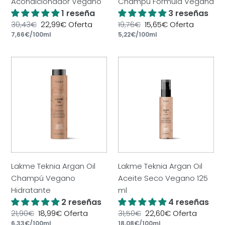
Acondicionador Vegano
Champú Formula Vegana
1 reseña
3 reseñas
Precio
30,43€
Precio
22,99€
Oferta
Precio
19,76€
Precio
15,65€
Oferta
por
por
habitual
Precio
7,66€
/
100ml
de
habitual
Precio
5,22€
/
100ml
de
unitario
oferta
unitario
oferta
Lakme
Lakme
Teknia
Teknia
Argan
Argan
Oil
Oil
Champú
Aceite
Vegano
Seco
Hidratante
Vegano
125
ml
Lakme Teknia Argan Oil
Lakme Teknia Argan Oil
Champú Vegano
Aceite Seco Vegano 125
Hidratante
ml
2 reseñas
4 reseñas
Precio
21,90€
Precio
18,99€
Oferta
Precio
31,50€
Precio
22,60€
Oferta
por
por
habitual
Precio
6,33€
/
100ml
de
habitual
Precio
18,08€
/
100ml
de