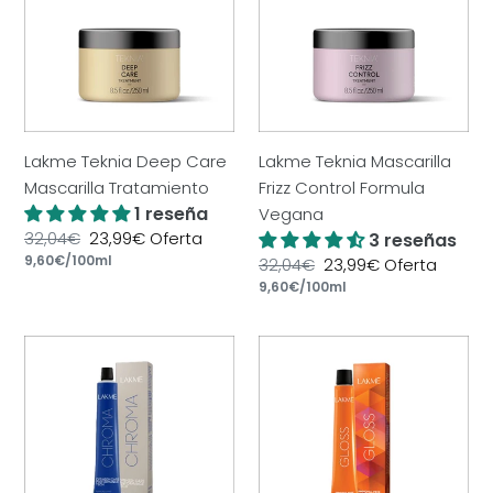
Care
Frizz
Mascarilla
Control
Tratamiento
Formula
Vegana
Lakme Teknia Deep Care
Lakme Teknia Mascarilla
Mascarilla Tratamiento
Frizz Control Formula
1 reseña
Vegana
Precio
32,04€
Precio
23,99€
Oferta
3 reseñas
por
habitual
Precio
9,60€
/
100ml
de
Precio
32,04€
Precio
23,99€
Oferta
unitario
oferta
por
habitual
Precio
9,60€
/
100ml
de
unitario
oferta
Lakme
Lakme
Chroma
Gloss
Tinte
Baño
Sin
De
Amoniaco
Color
60
Tono