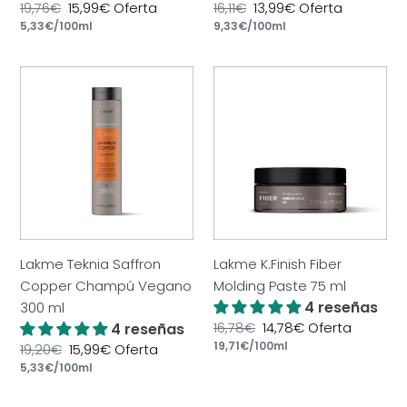
Precio
19,76€
Precio
15,99€
Oferta
Precio
16,11€
Precio
13,99€
Oferta
por
por
habitual
Precio
5,33€
/
100ml
de
habitual
Precio
9,33€
/
100ml
de
unitario
oferta
unitario
oferta
Lakme
Lakme
Teknia
K.Finish
Saffron
Fiber
Copper
Molding
Champú
Paste
Vegano
75
300
ml
ml
Lakme Teknia Saffron
Lakme K.Finish Fiber
Copper Champú Vegano
Molding Paste 75 ml
4 reseñas
300 ml
Precio
16,78€
Precio
14,78€
Oferta
4 reseñas
por
habitual
Precio
19,71€
/
100ml
de
Precio
19,20€
Precio
15,99€
Oferta
unitario
oferta
por
habitual
Precio
5,33€
/
100ml
de
unitario
oferta