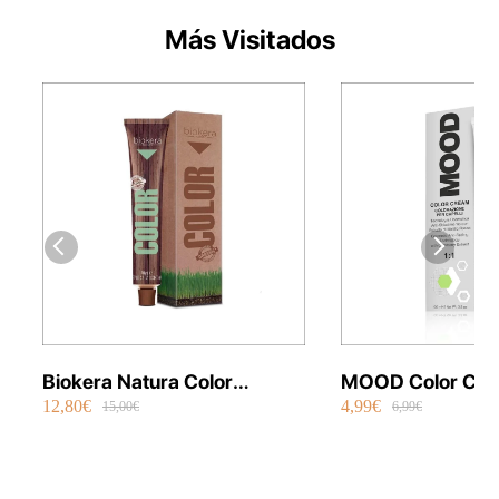
Más Visitados
Biokera Natura Color
MOOD Color Cre
12,80€
4,99€
Orgánico 70 ml
Permanente Vega
15,00€
6,99€