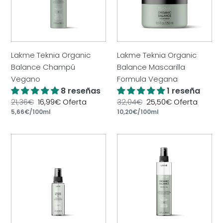
ó
Vegano
Formula
n
Vegana
:
Lakme Teknia Organic
Lakme Teknia Organic
Balance Champú
Balance Mascarilla
Vegano
Formula Vegana
8 reseñas
1 reseña
Precio
21,36€
Precio
16,99€
Oferta
Precio
32,04€
Precio
25,50€
Oferta
por
por
habitual
Precio
5,66€
/
100ml
de
habitual
Precio
10,20€
/
100ml
de
unitario
oferta
unitario
oferta
Lakme
Lakme
Teknia
Teknia
Organic
Organic
Balance
Balance
Oil
Hydra-
Formula
Oil
Vegana
200
100
ml