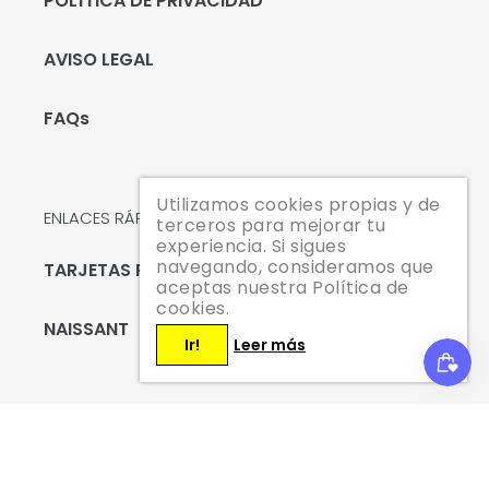
POLÍTICA DE PRIVACIDAD
AVISO LEGAL
FAQs
Utilizamos cookies propias y de
ENLACES RÁPIDOS
terceros para mejorar tu
experiencia. Si sigues
navegando, consideramos que
TARJETAS REGALO
aceptas nuestra Política de
cookies.
NAISSANT
Ir!
Leer más
Suscríbete hoy mismo y te enviaremos un código
de descuento del 10 % para tu primera compra.