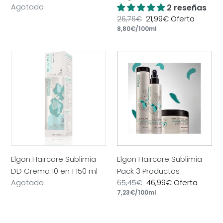
Precio
Agotado
2 reseñas
habitual
Precio
26,76€
Precio
21,99€
Oferta
por
habitual
Precio
8,80€
/
100ml
de
unitario
oferta
Elgon
Elgon
Haircare
Haircare
Sublimia
Sublimia
DD
Pack
Crema
3
10
Productos
en
1
150
Elgon Haircare Sublimia
Elgon Haircare Sublimia
ml
DD Crema 10 en 1 150 ml
Pack 3 Productos
Precio
Agotado
Precio
65,45€
Precio
46,99€
Oferta
por
habitual
habitual
Precio
7,23€
/
100ml
de
unitario
oferta