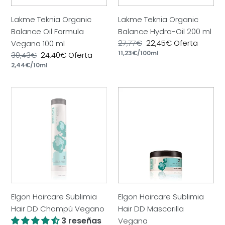
ml
Lakme Teknia Organic
Lakme Teknia Organic
Balance Oil Formula
Balance Hydra-Oil 200 ml
Precio
27,77€
Precio
22,45€
Oferta
Vegana 100 ml
por
habitual
Precio
11,23€
/
100ml
de
Precio
30,43€
Precio
24,40€
Oferta
unitario
oferta
por
habitual
Precio
2,44€
/
10ml
de
unitario
oferta
Elgon
Elgon
Haircare
Haircare
Sublimia
Sublimia
Hair
Hair
DD
DD
Champú
Mascarilla
Vegano
Vegana
Elgon Haircare Sublimia
Elgon Haircare Sublimia
Hair DD Champú Vegano
Hair DD Mascarilla
3 reseñas
Vegana