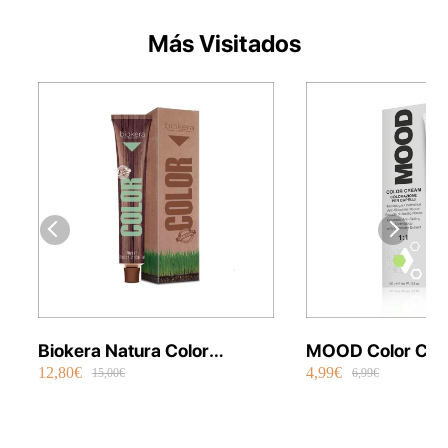
Más Visitados
Biokera Natura Color
MOOD Color Cre
12,80€
4,99€
Orgánico 70 ml
Permanente Vega
15,00€
6,99€