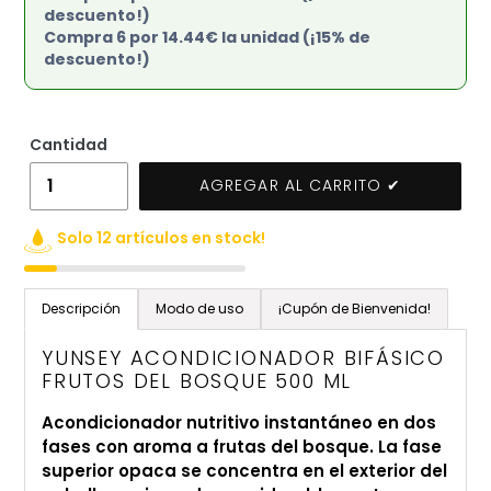
descuento!)
Compra 6 por 14.44€ la unidad (¡15% de
descuento!)
Cantidad
AGREGAR AL CARRITO ✔
Solo 12 artículos en stock!
Agregando
el
Descripción
Modo de uso
¡Cupón de Bienvenida!
producto
a
YUNSEY ACONDICIONADOR BIFÁSICO
tu
FRUTOS DEL BOSQUE 500 ML
carrito
Acondicionador nutritivo instantáneo en dos
de
fases con aroma a frutas del bosque. La fase
compra
superior opaca se concentra en el exterior del