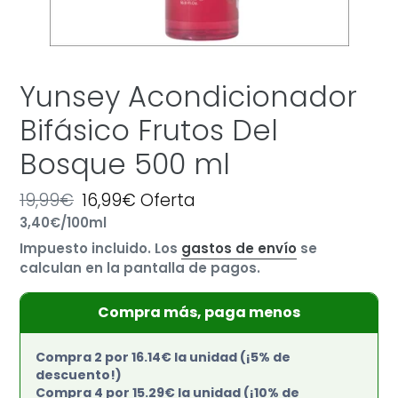
Yunsey Acondicionador
Bifásico Frutos Del
Bosque 500 ml
Precio
19,99€
Precio
16,99€
Oferta
por
habitual
Precio
3,40€
/
100ml
de
unitario
oferta
Impuesto incluido. Los
gastos de envío
se
calculan en la pantalla de pagos.
Compra más, paga menos
Compra 2 por 16.14€ la unidad (¡5% de
descuento!)
Compra 4 por 15.29€ la unidad (¡10% de