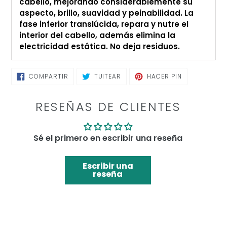
cabello, mejorando considerablemente su
aspecto, brillo, suavidad y peinabilidad. La
fase inferior translúcida, repara y nutre el
interior del cabello, además elimina la
electricidad estática. No deja residuos.
COMPARTIR
TUITEAR
PINEAR
COMPARTIR
TUITEAR
HACER PIN
EN
EN
EN
FACEBOOK
TWITTER
PINTEREST
RESEÑAS DE CLIENTES
Sé el primero en escribir una reseña
Escribir una
reseña