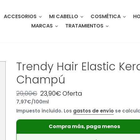
ACCESORIOS
MI CABELLO
COSMÉTICA
HO
MARCAS
TRATAMIENTOS
Trendy Hair Elastic Ke
Champú
Precio
29,00€
Precio
23,90€
Oferta
por
7,97€
/
100ml
habitual
Precio
de
Impuesto incluido. Los
gastos de envío
se calcula
unitario
oferta
Compra más, paga menos