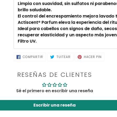
Limpia con suavidad, sin sulfatos ni paraben
brillo saludable.
El control del encrespamiento mejora lavado 
Actiscent® Parfum eleva la experiencia del ritu
Ideal para cabellos con signos de daño, seco
recuperar elasticidad y un aspecto más joven
Filtro UV.
COMPARTIR
TUITEAR
PINEAR
COMPARTIR
TUITEAR
HACER PIN
EN
EN
EN
FACEBOOK
TWITTER
PINTERE
RESEÑAS DE CLIENTES
Sé el primero en escribir una reseña
Escribir una reseña