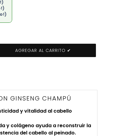
!)
!)
o!)
AGREGAR AL CARRITO ✔
 CON GINSENG CHAMPÚ
icidad y vitalidad al cabello
da y colágeno ayuda a reconstruir la
stencia del cabello al peinado.