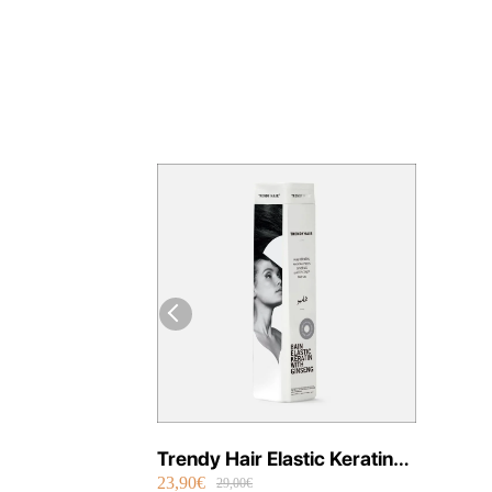
Trendy Hair Elastic Keratina
23,90€
Con Ginseng Champú
29,00€