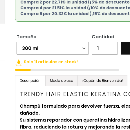
Compra 2 por 22.71€ la unidad (¡5% de descuento
Compra 4 por 21.51€ la unidad (¡10% de descuento
Compra 6 por 20.32€ la unidad (¡15% de descuent
Tamaño
Cantidad
Solo 11 artículos en stock!
Agregando
el
Descripción
Modo de uso
¡Cupón de Bienvenida!
producto
TRENDY HAIR ELASTIC KERATINA
a
tu
Champú formulado para devolver fuerza, elast
carrito
dañado.
de
Su sistema reparador con queratina hidroliza
compra
fibra, reduciendo la rotura y mejorando la resi