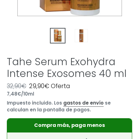
Tahe Serum Exohydra
Intense Exosomes 40 ml
Precio
32,90€
Precio
29,90€
Oferta
por
habitual
Precio
7,48€
/
10ml
de
unitario
oferta
Impuesto incluido. Los
gastos de envío
se
calculan en la pantalla de pagos.
Compra más, paga menos