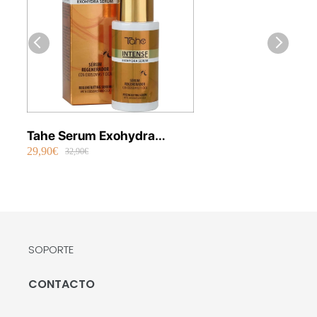
Tahe Serum Exohydra
29,90€
Intense Exosomes 40 ml
32,90€
SOPORTE
CONTACTO