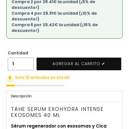
Compra 2 por 28.41€ la unidad (¡5% de
descuento!)
Compra 4 por 26.91€ la unidad (¡10% de
descuento!)
Compra 6 por 25.42€ la unidad (¡15% de
descuento!)
Cantidad
AGREGAR AL CARRITO ✔
Solo 12 artículos en stock!
Agregando
el
Descripción
producto
a
TAHE SERUM EXOHYDRA INTENSE
tu
EXOSOMES 40 ML
carrito
Sérum regenerador con exosomas y Cica
de