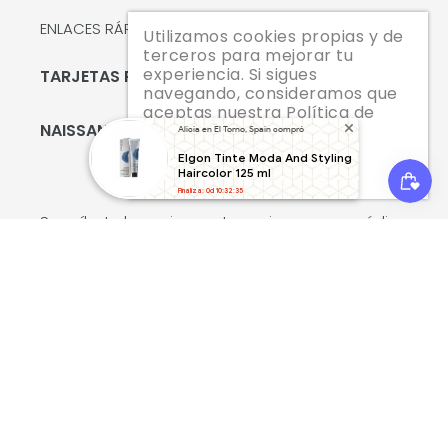
ENLACES RÁPIDOS
Utilizamos cookies propias y de
terceros para mejorar tu
experiencia. Si sigues
TARJETAS REGALO
navegando, consideramos que
aceptas nuestra Política de
NAISSANT
cookies.
Alicia en El Torno, Spain compró
Elgon Tinte Moda And Styling
Ir!
Leer más
Haircolor 125 ml
Finaliza: 0d 10:32:35
Suscríbete hoy mismo y te enviaremos un código
de descuento del 10 % para tu primera compra.
SUSCRIBIRSE
Facebook
Twitter
Pinterest
Instagram
YouTube