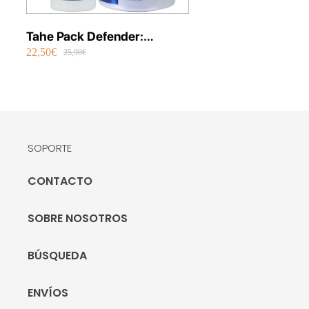
Tahe Pack Defender:
22,50€
Champú + Mascarilla
25,90€
Bonder Plex
SOPORTE
CONTACTO
SOBRE NOSOTROS
BÚSQUEDA
ENVÍOS