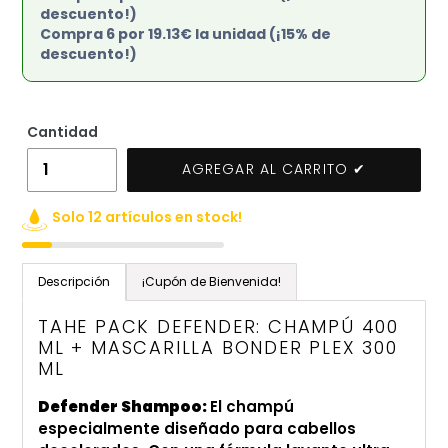
descuento!)
Compra 6 por 19.13€ la unidad (¡15% de
descuento!)
Cantidad
AGREGAR AL CARRITO ✔
Solo 12 artículos en stock!
Agregando
el
Descripción
¡Cupón de Bienvenida!
producto
a
TAHE PACK DEFENDER: CHAMPÚ 400
tu
ML + MASCARILLA BONDER PLEX 300
ML
carrito
de
Defender Shampoo:
El champú
compra
especialmente diseñado para cabellos