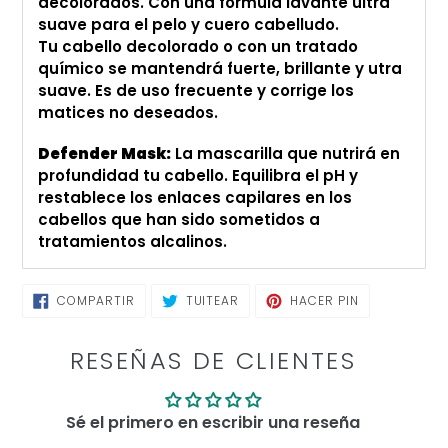
decolorados. Con una fórmula lavante ultra
suave para el pelo y cuero cabelludo.
Tu cabello decolorado o con un tratado
químico se mantendrá fuerte, brillante y utra
suave. Es de uso frecuente y corrige los
matices no deseados.
Defender Mask:
La mascarilla que nutrirá en
profundidad tu cabello. Equilibra el pH y
restablece los enlaces capilares en los
cabellos que han sido sometidos a
tratamientos alcalinos.
COMPARTIR
TUITEAR
PINEAR
COMPARTIR
TUITEAR
HACER PIN
EN
EN
EN
FACEBOOK
TWITTER
PINTEREST
RESEÑAS DE CLIENTES
Sé el primero en escribir una reseña