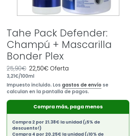
Tahe Pack Defender:
Champú + Mascarilla
Bonder Plex
Precio
25,90€
Precio
22,50€
Oferta
por
habitual
Precio
3,21€
/
100ml
de
unitario
oferta
Impuesto incluido. Los
gastos de envío
se
calculan en la pantalla de pagos.
Compra más, paga menos
Compra 2 por 21.38€ la unidad (¡5% de
descuento!)
Compra 4 por 20.25€ la unidad (¡10% de