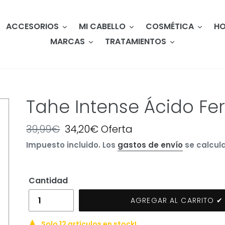
ACCESORIOS
MI CABELLO
COSMÉTICA
HO
MARCAS
TRATAMIENTOS
Tahe Intense Ácido Fer
Precio
39,99€
Precio
34,20€
Oferta
habitual
de
Impuesto incluido. Los
gastos de envío
se calcula
oferta
Cantidad
AGREGAR AL CARRITO ✔
Solo 12 artículos en stock!