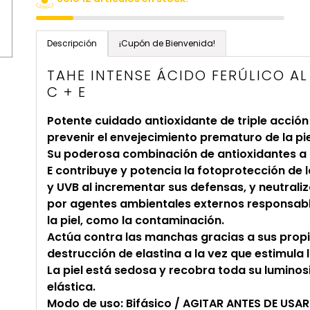
Agregando
el
Descripción
¡Cupón de Bienvenida!
producto
TAHE INTENSE ÁCIDO FERÚLICO AL
a
C + E
tu
carrito
Potente cuidado antioxidante de triple acción
de
prevenir el envejecimiento prematuro de la pie
compra
Su poderosa combinación de antioxidantes a b
E contribuye y potencia la fotoprotección de la
y UVB al incrementar sus defensas, y neutral
por agentes ambientales externos responsabl
la piel, como la contaminación.
Actúa contra las manchas gracias a sus prop
destrucción de elastina a la vez que estimula 
La piel está sedosa y recobra toda su luminos
elástica.
Modo de uso: Bifásico / AGITAR ANTES DE USAR