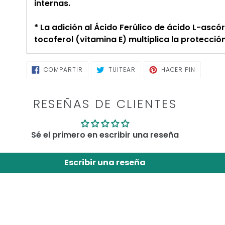
internas.
* La adición al Ácido Ferúlico de ácido L-ascó
tocoferol (vitamina E) multiplica la protección
COMPARTIR
TUITEAR
PINEAR
COMPARTIR
TUITEAR
HACER PIN
EN
EN
EN
FACEBOOK
TWITTER
PINTERE
RESEÑAS DE CLIENTES
Sé el primero en escribir una reseña
Escribir una reseña