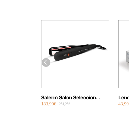
Salerm Salon Seleccion
Lend
183,90€
43,99
Plancha Infrarrojos Therapy
Repa
251,25€