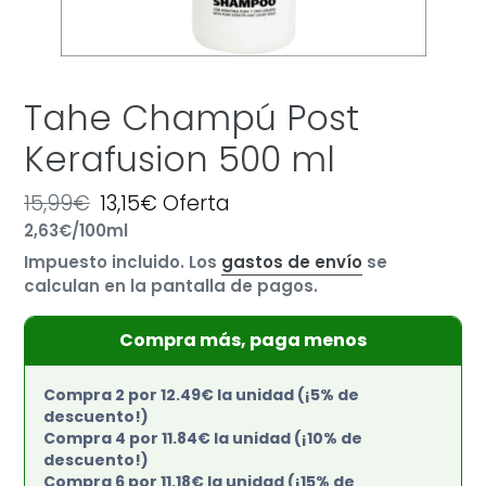
Tahe Champú Post
Kerafusion 500 ml
Precio
15,99€
Precio
13,15€
Oferta
por
habitual
Precio
2,63€
/
100ml
de
unitario
oferta
Impuesto incluido. Los
gastos de envío
se
calculan en la pantalla de pagos.
Compra más, paga menos
Compra 2 por 12.49€ la unidad (¡5% de
descuento!)
Compra 4 por 11.84€ la unidad (¡10% de
descuento!)
Compra 6 por 11.18€ la unidad (¡15% de