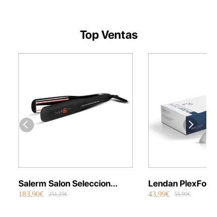
Top Ventas
Salerm Salon Seleccion
Lendan PlexFort
183,90€
43,99€
Plancha Infrarrojos Therapy
Repair Shot Mask
251,25€
55,99€