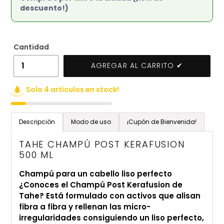
descuento!)
Cantidad
AGREGAR AL CARRITO ✔
Solo 4 artículos en stock!
Agregando
el
Descripción
Modo de uso
¡Cupón de Bienvenida!
producto
a
TAHE CHAMPÚ POST KERAFUSION
tu
500 ML
carrito
Champú para un cabello liso perfecto
de
¿Conoces el Champú Post Kerafusion de
compra
Tahe? Está formulado con activos que alisan
fibra a fibra y rellenan las micro-
irregularidades consiguiendo un liso perfecto,