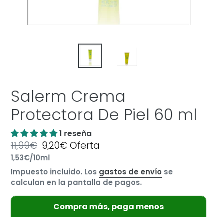
Salerm Crema
Protectora De Piel 60 ml
1 reseña
Precio
11,99€
Precio
9,20€
Oferta
por
habitual
Precio
1,53€
/
10ml
de
unitario
oferta
Impuesto incluido. Los
gastos de envío
se
calculan en la pantalla de pagos.
Compra más, paga menos