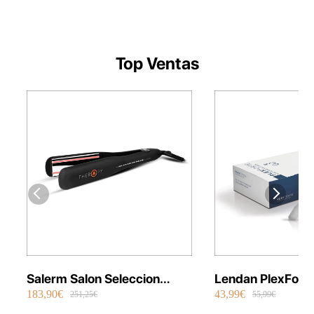
Top Ventas
Salerm Salon Seleccion
Lendan PlexFort
183,90€
43,99€
Plancha Infrarrojos Therapy
Repair Shot Mask
251,25€
55,99€