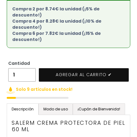
Compra 2 por 8.74€ la unidad (¡5% de
descuento!)
Compra 4 por 8.28€ la unidad (¡10% de
descuento!)
Compra 6 por 7.82€ la unidad (¡15% de
descuento!)
Cantidad
AGREGAR AL CARRITO ✔
Solo 9 artículos en stock!
Agregando
el
Descripción
Modo de uso
¡Cupón de Bienvenida!
producto
a
SALERM CREMA PROTECTORA DE PIEL
tu
60 ML
carrito