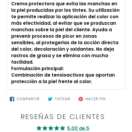
Crema protectora que evita las manchas en
de
la piel producidas por los tintes. Su utilización
compra
te permite realizar la aplicación del color con
más efectividad, al evitar que se produzcan
manchas sobre la piel del cliente. Ayuda a
prevenir procesos de picor en zonas
sensibles, al protegerlas de la acción directa
del color, decoloración y oxidantes. No deja
rastros de grasa y se elimina con mucha
facilidad.
Formulación principal:
Combinación de tensioactivos que aportan
protección a la piel frente al color.
COMPARTIR
TUITEAR
PINEAR
COMPARTIR
TUITEAR
HACER PIN
EN
EN
EN
FACEBOOK
TWITTER
PINTEREST
RESEÑAS DE CLIENTES
5.00 de 5