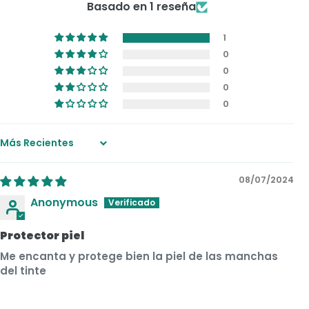
Basado en 1 reseña
1
0
0
0
0
Sort by
08/07/2024
Anonymous
Protector piel
Me encanta y protege bien la piel de las manchas
del tinte