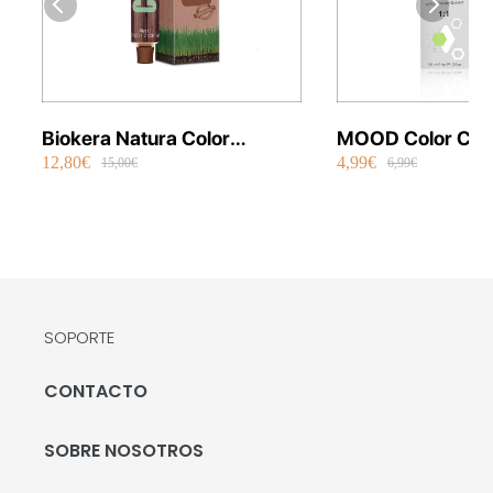
Biokera Natura Color
MOOD Color Cre
12,80€
4,99€
Orgánico 70 ml
Permanente Vega
15,00€
6,99€
SOPORTE
CONTACTO
SOBRE NOSOTROS