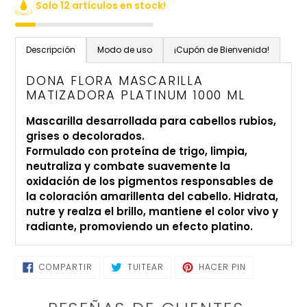
Solo 12 artículos en stock!
Agregando
el
Descripción
Modo de uso
¡Cupón de Bienvenida!
producto
a
DONA FLORA MASCARILLA
tu
MATIZADORA PLATINUM 1000 ML
carrito
Mascarilla desarrollada para cabellos rubios,
de
grises o decolorados.
compra
Formulado con proteína de trigo, limpia,
neutraliza y combate suavemente la
oxidación de los pigmentos responsables de
la coloración amarillenta del cabello. Hidrata,
nutre y realza el brillo, mantiene el color vivo y
radiante, promoviendo un efecto platino.
COMPARTIR
TUITEAR
PINEAR
COMPARTIR
TUITEAR
HACER PIN
EN
EN
EN
FACEBOOK
TWITTER
PINTEREST