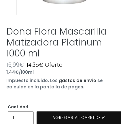
Dona Flora Mascarilla
Matizadora Platinum
1000 ml
Precio
16,99€
Precio
14,35€
Oferta
por
habitual
Precio
1,44€
/
100ml
de
unitario
oferta
Impuesto incluido. Los
gastos de envío
se
calculan en la pantalla de pagos.
Cantidad
AGREGAR AL CARRITO ✔