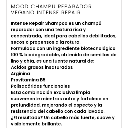
a
MOOD CHAMPÚ REPARADOR
tu
VEGANO INTENSE REPAIR
carrito
Intense Repair Shampoo es un champú
de
reparador con una textura rica y
compra
concentrada, ideal para cabellos debilitados,
secos o propensos a la rotura.
Formulado con un ingrediente biotecnológico
100 % biodegradable, obtenido de semillas de
lino y chía, es una fuente natural de:
Ácidos grasos insaturados
Arginina
Provitamina B5
Polisacáridos funcionales
Esta combinación exclusiva limpia
suavemente mientras nutre y fortalece en
profundidad, mejorando el aspecto y la
resistencia del cabello con cada lavado.
¿El resultado? Un cabello más fuerte, suave y
visiblemente brillante.