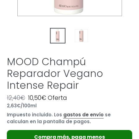
MOOD Champú
Reparador Vegano
Intense Repair
Precio
12,40€
Precio
10,50€
Oferta
por
habitual
Precio
2,63€
/
100ml
de
unitario
oferta
Impuesto incluido. Los
gastos de envío
se
calculan en la pantalla de pagos.
Compra más, paga menos