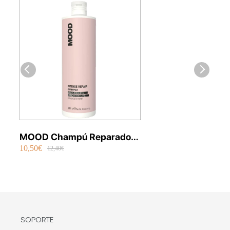
MOOD Champú Reparador
10,50€
Vegano Intense Repair
12,40€
SOPORTE