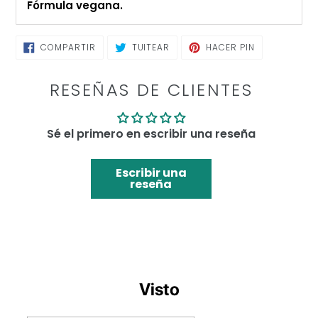
Fórmula vegana.
COMPARTIR
TUITEAR
PINEAR
COMPARTIR
TUITEAR
HACER PIN
EN
EN
EN
FACEBOOK
TWITTER
PINTEREST
RESEÑAS DE CLIENTES
Sé el primero en escribir una reseña
Escribir una
reseña
Visto