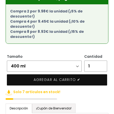
Compra 2 por 9.98€ la unidad (¡5% de
descuento!)
Compra 4 por 9.45€ la unidad (¡10% de
descuento!)
Compra 8 por 8.93€ la unidad (¡15% de
descuento!)
Tamaño
Cantidad
AGREGAR AL CARRITO ✔
Solo 7 artículos en stock!
Agregando
el
Descripción
¡Cupón de Bienvenida!
producto