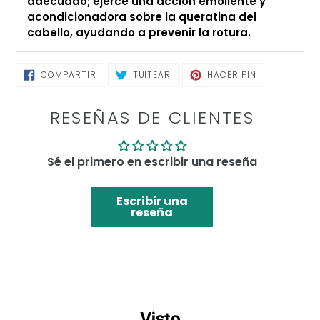
adecuado; ejerce una acción emoliente y
acondicionadora sobre la queratina del
cabello, ayudando a prevenir la rotura.
COMPARTIR
TUITEAR
PINEAR
COMPARTIR
TUITEAR
HACER PIN
EN
EN
EN
FACEBOOK
TWITTER
PINTEREST
RESEÑAS DE CLIENTES
Sé el primero en escribir una reseña
Escribir una
reseña
Visto