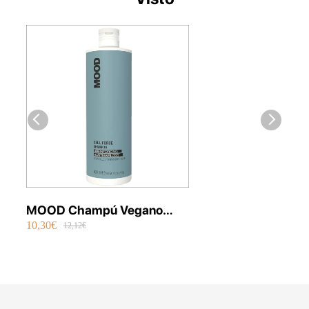
MOOD Champú Vegano
10,30€
Caída Cell Force 400 ml
12,12€