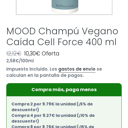
MOOD Champú Vegano
Caída Cell Force 400 ml
Precio
12,12€
Precio
10,30€
Oferta
por
habitual
Precio
2,58€
/
100ml
de
unitario
oferta
Impuesto incluido. Los
gastos de envío
se
calculan en la pantalla de pagos.
Compra más, paga menos
Compra 2 por 9.79€ la unidad (¡5% de
descuento!)
Compra 4 por 9.27€ la unidad (¡10% de
descuento!)
Compra 8 por 8.76€ la unidad (¡15% de