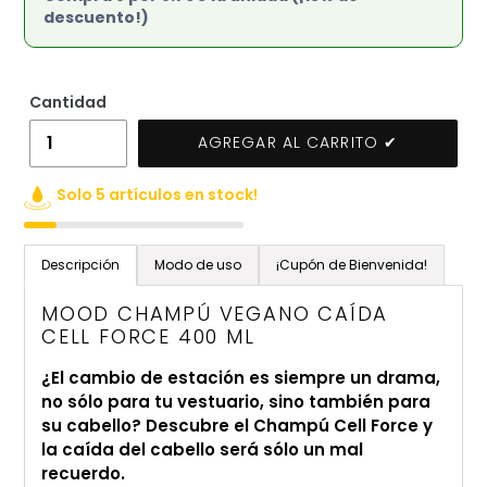
descuento!)
Cantidad
AGREGAR AL CARRITO ✔
Solo 5 artículos en stock!
Agregando
el
Descripción
Modo de uso
¡Cupón de Bienvenida!
producto
a
MOOD CHAMPÚ VEGANO CAÍDA
tu
CELL FORCE 400 ML
carrito
¿El cambio de estación es siempre un drama,
de
no sólo para tu vestuario, sino también para
compra
su cabello? Descubre el Champú Cell Force y
la caída del cabello será sólo un mal
recuerdo.