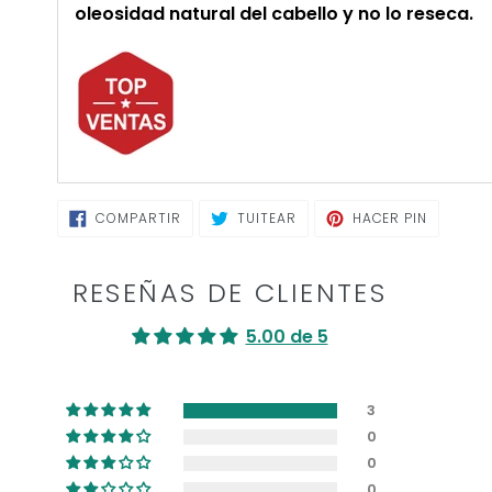
oleosidad natural del cabello y no lo reseca.
COMPARTIR
TUITEAR
PINEAR
COMPARTIR
TUITEAR
HACER PIN
EN
EN
EN
FACEBOOK
TWITTER
PINTERE
RESEÑAS DE CLIENTES
5.00 de 5
3
0
0
0