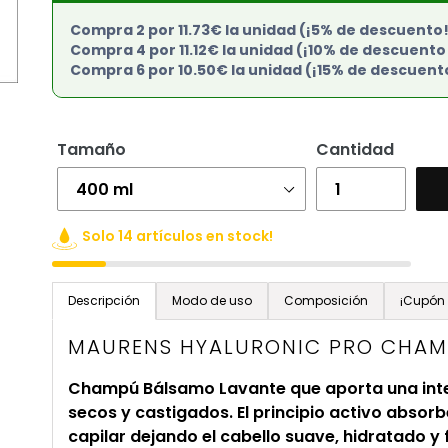
Compra 2 por 11.73€ la unidad (¡5% de descuento
Compra 4 por 11.12€ la unidad (¡10% de descuento
Compra 6 por 10.50€ la unidad (¡15% de descuent
Tamaño
Cantidad
Solo 14 artículos en stock!
Agregando
el
Descripción
Modo de uso
Composición
¡Cupón 
producto
MAURENS HYALURONIC PRO CHAM
a
tu
Champú Bálsamo Lavante que aporta una inte
carrito
secos y castigados. El principio activo absorbe
de
capilar dejando el cabello suave, hidratado y f
compra