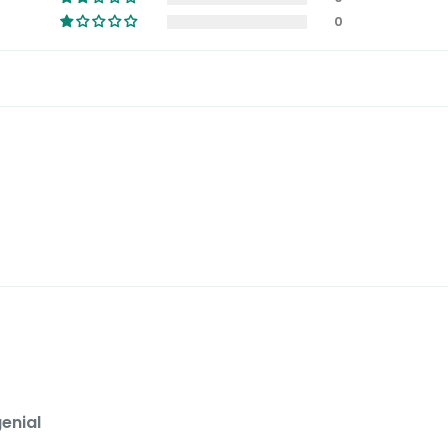
0
enial