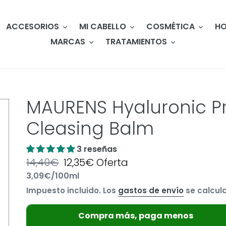
ACCESORIOS
MI CABELLO
COSMÉTICA
HO
MARCAS
TRATAMIENTOS
MAURENS Hyaluronic 
Cleasing Balm
3 reseñas
Precio
14,40€
Precio
12,35€
Oferta
por
3,09€
/
100ml
habitual
Precio
de
Impuesto incluido. Los
gastos de envío
se calcula
unitario
oferta
Compra más, paga menos