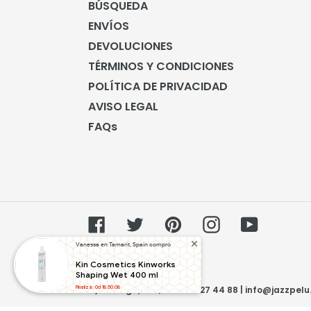
BÚSQUEDA
ENVÍOS
DEVOLUCIONES
TÉRMINOS Y CONDICIONES
POLÍTICA DE PRIVACIDAD
AVISO LEGAL
FAQs
Facebook
Twitter
Pinterest
Instagram
YouTube
Vanessa en Tamarit, Spain compró
© 2026,
JAZZ PELU
Kin Cosmetics Kinworks
C/Còrsega, 217 | Tel. 935 27 44 88 | info@jazzpel
Shaping Wet 400 ml
Finaliza: 0d 18:50:07