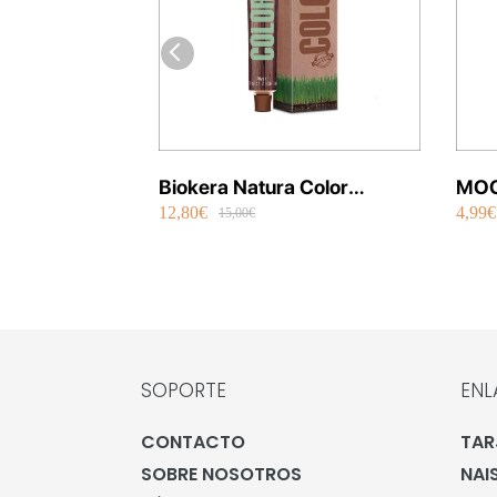
Biokera Natura Color
MOO
12,80€
4,99€
Orgánico 70 ml
Per
15,00€
SOPORTE
ENL
CONTACTO
TAR
SOBRE NOSOTROS
NAI