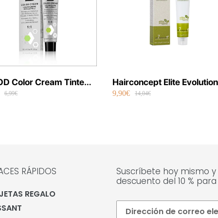
D Color Cream Tinte
Hairconcept Elite Evolution
9,90€
manente Vegano 100 ml
Color Orgánico 60 ml
6,99€
14,04€
ACES RÁPIDOS
Suscríbete hoy mismo y
descuento del 10 % para
JETAS REGALO
SSANT