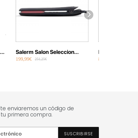
Salerm Salon Seleccion
Elgon Tinte Mo
199,99€
8,99€
Plancha Infrarrojos Therapy
Styling Haircol
251,25€
12,30€
 te enviaremos un código de
 tu primera compra.
SUSCRIBIRSE