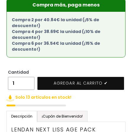
Compra más, paga menos
Compra 2 por 40.84€ la unidad (¡5% de
descuento!)
Compra 4 por 38.69€ la unidad (¡10% de
descuento!)
Compra 6 por 36.54€ la unidad (¡15% de
descuento!)
Cantidad
AGREGAR AL CARRITO ✔
Solo 13 artículos en stock!
Agregando
el
Descripción
¡Cupón de Bienvenida!
producto
a
LENDAN NEXT LISS AGE PACK