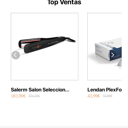
Top Ventas
Salerm Salon Seleccion
Lendan PlexFort
183,90€
43,99€
Plancha Infrarrojos Therapy
Repair Shot Mask
251,25€
55,99€