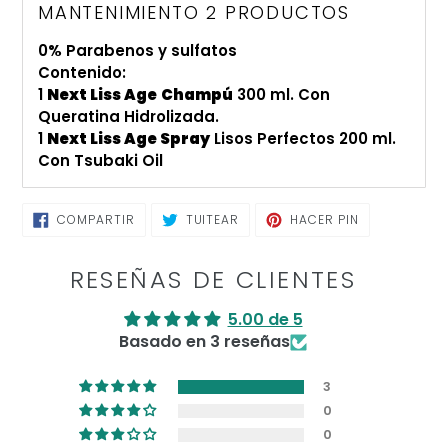
tu
MANTENIMIENTO 2 PRODUCTOS
carrito
0% Parabenos y sulfatos
de
Contenido:
compra
1
Next Liss Age
Champú
300 ml. Con
Queratina Hidrolizada.
1
Next Liss Age Spray
Lisos Perfectos 200 ml.
Con Tsubaki Oil
COMPARTIR
TUITEAR
PINEAR
COMPARTIR
TUITEAR
HACER PIN
EN
EN
EN
FACEBOOK
TWITTER
PINTEREST
RESEÑAS DE CLIENTES
5.00 de 5
Basado en 3 reseñas
3
0
0