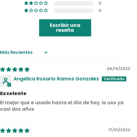
0
0
Escribir una
reseña
Sort by
06/10/2023
Angelica Rosario Ramos Gonzalez
Excelente
El mejor que e usado hasta el día de hoy, lo uso ya
casi dos años
17/01/2022