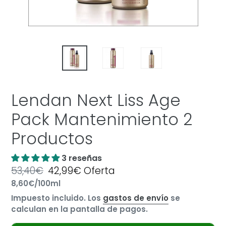
Lendan Next Liss Age
Pack Mantenimiento 2
Productos
3 reseñas
Precio
53,40€
Precio
42,99€
Oferta
por
habitual
Precio
8,60€
/
100ml
de
unitario
oferta
Impuesto incluido. Los
gastos de envío
se
calculan en la pantalla de pagos.