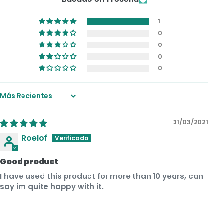
1
0
0
0
0
Sort by
31/03/2021
Roelof
Good product
I have used this product for more than 10 years, can
say im quite happy with it.