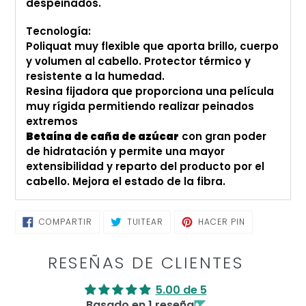
despeinados.
Tecnología:
Poliquat muy flexible que aporta brillo, cuerpo
y volumen al cabello. Protector térmico y
resistente a la humedad.
Resina fijadora que proporciona una película
muy rígida permitiendo realizar peinados
extremos
Betaína de caña de azúcar
con gran poder
de hidratación y permite una mayor
extensibilidad y reparto del producto por el
cabello. Mejora el estado de la fibra.
COMPARTIR
TUITEAR
PINEAR
COMPARTIR
TUITEAR
HACER PIN
EN
EN
EN
FACEBOOK
TWITTER
PINTEREST
RESEÑAS DE CLIENTES
5.00 de 5
Basado en 1 reseña