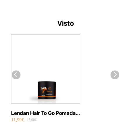
Visto
Lendan Hair To Go Pomada
11,99€
Boomerang 100 ml
15,00€