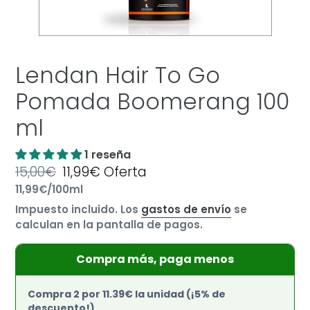
Lendan Hair To Go
Pomada Boomerang 100
ml
1 reseña
Precio
15,00€
Precio
11,99€
Oferta
por
habitual
Precio
11,99€
/
100ml
de
unitario
oferta
Impuesto incluido. Los
gastos de envío
se
calculan en la pantalla de pagos.
Compra más, paga menos
Compra 2 por 11.39€ la unidad (¡5% de
descuento!)