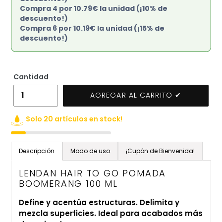
Compra 4 por 10.79€ la unidad (¡10% de
descuento!)
Compra 6 por 10.19€ la unidad (¡15% de
descuento!)
Cantidad
AGREGAR AL CARRITO ✔
Solo 20 artículos en stock!
Agregando
el
Descripción
Modo de uso
¡Cupón de Bienvenida!
producto
a
LENDAN HAIR TO GO POMADA
tu
BOOMERANG 100 ML
carrito
Define y acentúa estructuras. Delimita y
de
mezcla superficies. Ideal para acabados más
compra