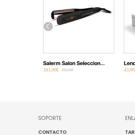
Salerm Salon Seleccion
Lend
183,90€
43,99
Plancha Infrarrojos Therapy
Repa
251,25€
SOPORTE
ENL
CONTACTO
TAR