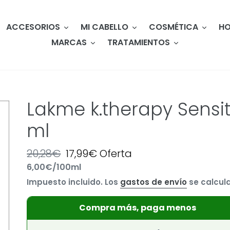
ACCESORIOS
MI CABELLO
COSMÉTICA
HO
MARCAS
TRATAMIENTOS
Lakme k.therapy Sensi
ml
Precio
20,28€
Precio
17,99€
Oferta
por
6,00€
/
100ml
habitual
Precio
de
Impuesto incluido. Los
gastos de envío
se calcula
unitario
oferta
Compra más, paga menos