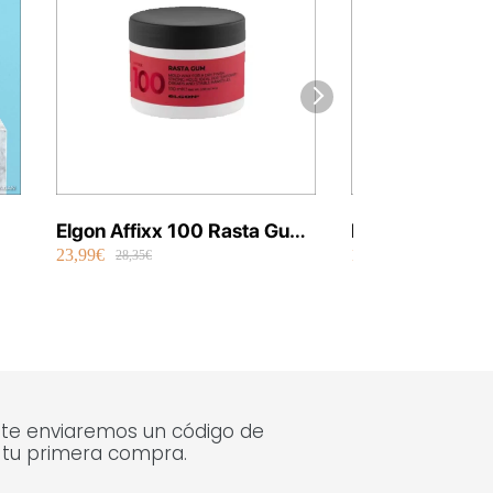
Elgon Affixx 100 Rasta Gum
Elgon Luminoil 
23,99€
14,99€
100 ml Vegano (Nuevo
Tratamiento Ex
28,35€
18,12€
2025)
 te enviaremos un código de
 tu primera compra.