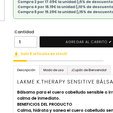
Compra 2 por 17.09€ la unidad (¡5% de descuento
Compra 4 por 16.19€ la unidad (¡10% de descuento
Compra 6 por 15.29€ la unidad (¡15% de descuent
Cantidad
AGREGAR AL CARRITO ✔
Solo 6 artículos en stock!
Agregando
el
Descripción
Modo de uso
¡Cupón de Bienvenida!
producto
LAKME K.THERAPY SENSITIVE BÁLS
a
tu
Bálsamo para el cuero cabelludo sensible o ir
carrito
calma de inmediato.
de
BENEFICIOS DEL PRODUCTO
compra
Calma, hidrata y sanea el cuero cabelludo sen