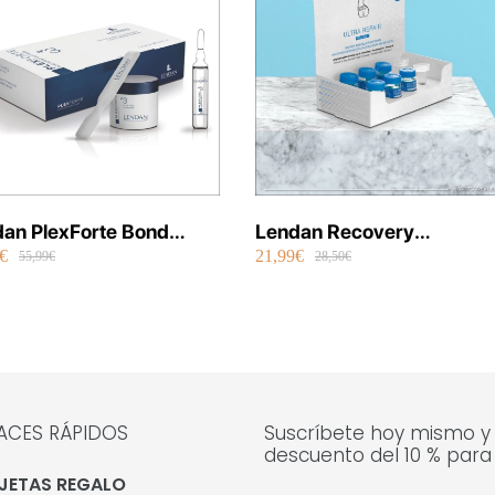
an PlexForte Bond
Lendan Recovery
€
21,99€
ir Shot Mask 6 x 13 ml
Concentrado Ultra
55,99€
28,50€
Reparador Con Células
Madre 6 x 10 ml
ACES RÁPIDOS
Suscríbete hoy mismo y
descuento del 10 % para
JETAS REGALO