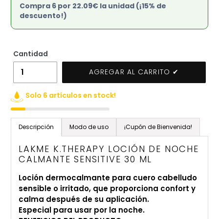
Compra 6 por 22.09€ la unidad (¡15% de
descuento!)
Cantidad
AGREGAR AL CARRITO ✔
Solo 6 artículos en stock!
Agregando
el
Descripción
Modo de uso
¡Cupón de Bienvenida!
producto
a
LAKME K.THERAPY LOCIÓN DE NOCHE
tu
CALMANTE SENSITIVE 30 ML
carrito
Loción dermocalmante para cuero cabelludo
de
sensible o irritado, que proporciona confort y
compra
calma después de su aplicación.
Especial para usar por la noche.