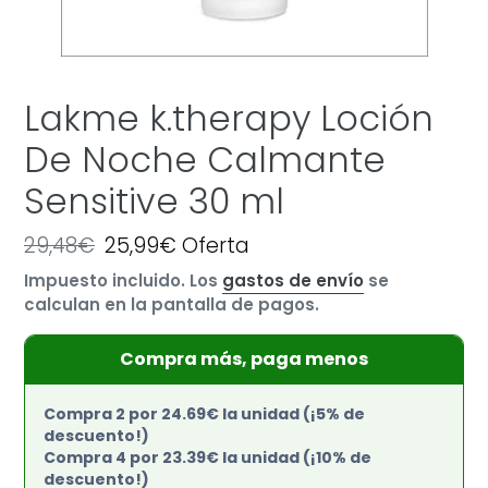
Lakme k.therapy Loción
De Noche Calmante
Sensitive 30 ml
Precio
29,48€
Precio
25,99€
Oferta
habitual
de
Impuesto incluido. Los
gastos de envío
se
oferta
calculan en la pantalla de pagos.
Compra más, paga menos
Compra 2 por 24.69€ la unidad (¡5% de
descuento!)
Compra 4 por 23.39€ la unidad (¡10% de
descuento!)