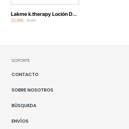
Lakme k.therapy Loción De
25,99€
Noche Calmante Sensitive
29,48€
30 ml
SOPORTE
CONTACTO
SOBRE NOSOTROS
BÚSQUEDA
ENVÍOS