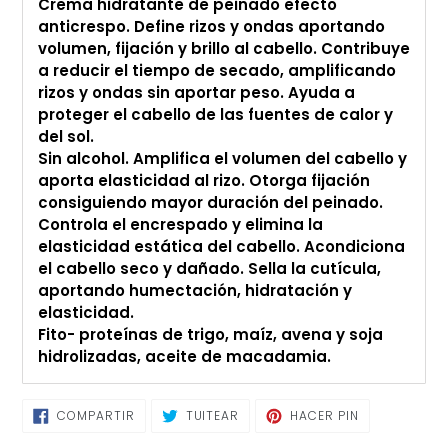
Crema hidratante de peinado efecto
de
anticrespo. Define rizos y ondas aportando
compra
volumen, fijación y brillo al cabello. Contribuye
a reducir el tiempo de secado, amplificando
rizos y ondas sin aportar peso. Ayuda a
proteger el cabello de las fuentes de calor y
del sol.
Sin alcohol. Amplifica el volumen del cabello y
aporta elasticidad al rizo. Otorga fijación
consiguiendo mayor duración del peinado.
Controla el encrespado y elimina la
elasticidad estática del cabello. Acondiciona
el cabello seco y dañado. Sella la cutícula,
aportando humectación, hidratación y
elasticidad.
Fito- proteínas de trigo, maíz, avena y soja
hidrolizadas, aceite de macadamia.
COMPARTIR
TUITEAR
PINEAR
COMPARTIR
TUITEAR
HACER PIN
EN
EN
EN
FACEBOOK
TWITTER
PINTEREST