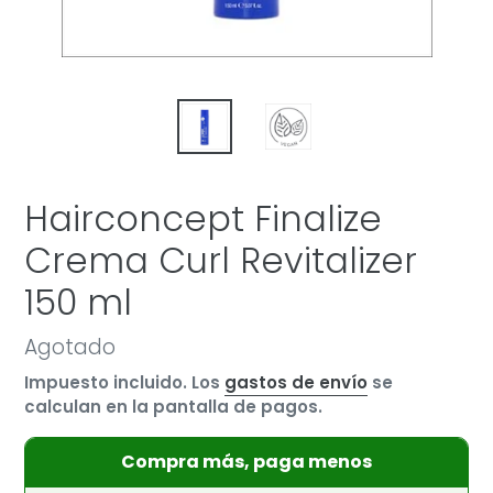
Hairconcept Finalize
Crema Curl Revitalizer
150 ml
Precio
Agotado
habitual
Impuesto incluido. Los
gastos de envío
se
calculan en la pantalla de pagos.
Compra más, paga menos