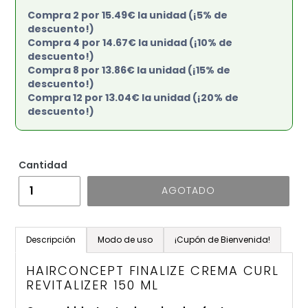
Compra 2 por 15.49€ la unidad (¡5% de
descuento!)
Compra 4 por 14.67€ la unidad (¡10% de
descuento!)
Compra 8 por 13.86€ la unidad (¡15% de
descuento!)
Compra 12 por 13.04€ la unidad (¡20% de
descuento!)
Cantidad
AGOTADO
Agregando
el
Descripción
Modo de uso
¡Cupón de Bienvenida!
producto
a
HAIRCONCEPT FINALIZE CREMA CURL
tu
REVITALIZER 150 ML
carrito