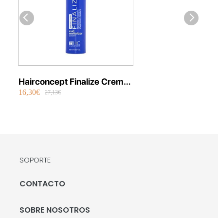
Hairconcept Finalize Crema
16,30€
Curl Revitalizer 150 ml
27,13€
SOPORTE
CONTACTO
SOBRE NOSOTROS