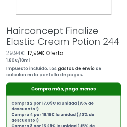
Hairconcept Finalize
Elastic Cream Potion 244
Precio
29,94€
Precio
17,99€
Oferta
por
habitual
Precio
1,80€
/
10ml
de
unitario
oferta
Impuesto incluido. Los
gastos de envío
se
calculan en la pantalla de pagos.
Compra más, paga menos
Compra 2 por 17.09€ la unidad (¡5% de
descuento!)
Compra 4 por 16.19€ la unidad (¡10% de
descuento!)
Compra 8 por 15.29€ la unidad (¡15% de