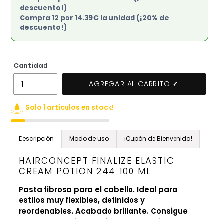
descuento!)
Compra 12 por 14.39€ la unidad (¡20% de
descuento!)
Cantidad
AGREGAR AL CARRITO ✔
Solo 1 artículos en stock!
Agregando
el
Descripción
Modo de uso
¡Cupón de Bienvenida!
producto
a
HAIRCONCEPT FINALIZE ELASTIC
tu
CREAM POTION 244 100 ML
carrito
Pasta fibrosa para el cabello. Ideal para
de
estilos muy flexibles, definidos y
compra
reordenables. Acabado brillante. Consigue