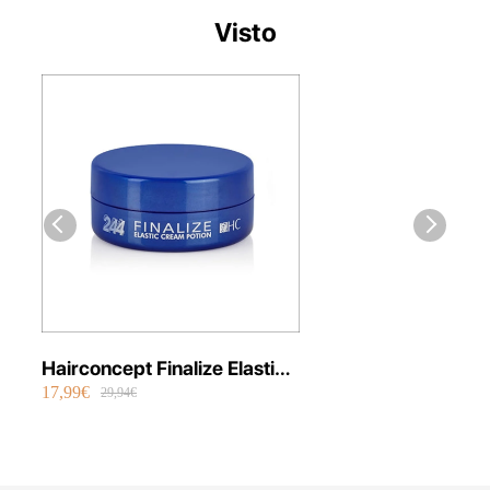
Visto
Hairconcept Finalize Elastic
17,99€
Cream Potion 244
29,94€