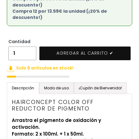
descuento!)
Compra 12 por 13.59€ la unidad (¡20% de
descuento!)
Cantidad
AGREGAR AL CARRITO ✔
Solo 6 artículos en stock!
Agregando
el
Descripción
Modo de uso
¡Cupón de Bienvenida!
producto
a
HAIRCONCEPT COLOR OFF
tu
REDUCTOR DE PIGMENTO
carrito
Arrastra el pigmento de oxidación y
de
activación.
compra
Formato: 2 x 100ml. + 1 x 50ml.