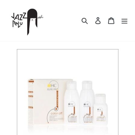
Ir
directamente
al
Buscar
Ingresar
Carrito
contenido