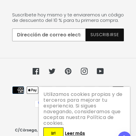
Suscríbete hoy mismo y te enviaremos un código
de descuento del 10 % para tu primera compra.
SUSCRIBIRSE
Facebook
Twitter
Pinterest
Instagram
YouTube
Métodos
Utilizamos cookies propias y de
de
terceros para mejorar tu
pago
experiencia. Si sigues
navegando, consideramos que
aceptas nuestra Política de
cookies.
© 2026,
JAZZ PELU
C/Còrsega, 217 | Tel. 935 27 44 88 | info@jazzpelu.com
Ir!
Leer más