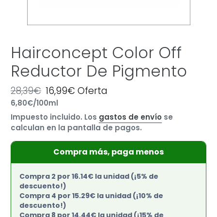
Hairconcept Color Off
Reductor De Pigmento
Precio
28,39€
Precio
16,99€
Oferta
por
habitual
Precio
6,80€
/
100ml
de
unitario
oferta
Impuesto incluido. Los
gastos de envío
se
calculan en la pantalla de pagos.
Compra más, paga menos
Compra 2 por 16.14€ la unidad (¡5% de
descuento!)
Compra 4 por 15.29€ la unidad (¡10% de
descuento!)
Compra 8 por 14.44€ la unidad (¡15% de