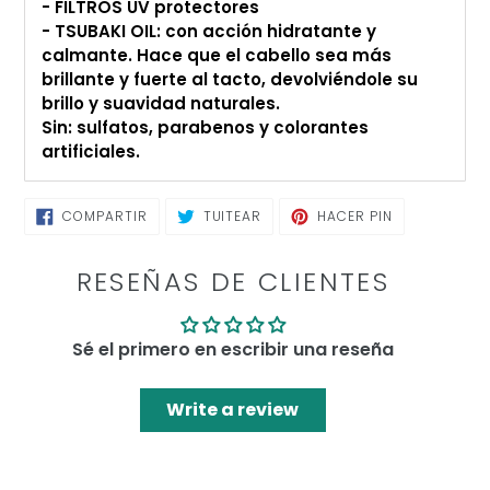
- FILTROS UV protectores
- TSUBAKI OIL: con acción hidratante y
calmante. Hace que el cabello sea más
brillante y fuerte al tacto, devolviéndole su
brillo y suavidad naturales.
Sin: sulfatos, parabenos y colorantes
artificiales.
COMPARTIR
TUITEAR
PINEAR
COMPARTIR
TUITEAR
HACER PIN
EN
EN
EN
FACEBOOK
TWITTER
PINTEREST
RESEÑAS DE CLIENTES
Sé el primero en escribir una reseña
Write a review