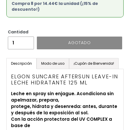
Compra 8 por 14.44€ la unidad (¡15% de
descuento!)
Cantidad
AGOTADO
Agregando
el
Descripción
Modo de uso
¡Cupón de Bienvenida!
producto
a
ELGON SUNCARE AFTERSUN LEAVE-IN
tu
LECHE HIDRATANTE 125 ML
carrito
Leche en spray sin enjague. Acondiciona sin
de
apelmazar, prepara,
compra
protege, hidrata y desenreda: antes, durante
y después de la exposición al sol.
Con la acción protectora del UV COMPLEX a
base de