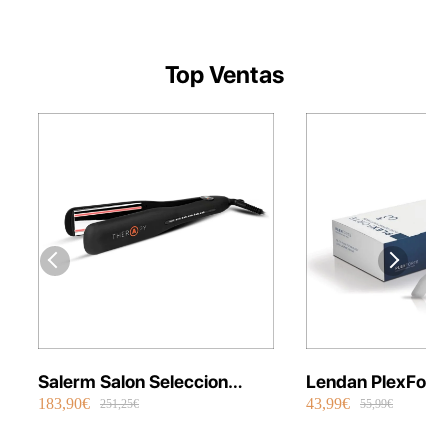
Top Ventas
Salerm Salon Seleccion
Lendan PlexFort
183,90€
43,99€
Plancha Infrarrojos Therapy
Repair Shot Mask
251,25€
55,99€