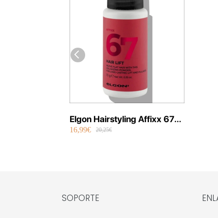
Elgon Hairstyling Affixx 67
16,99€
Hair Lift 10 g Vegan
20,25€
SOPORTE
ENL