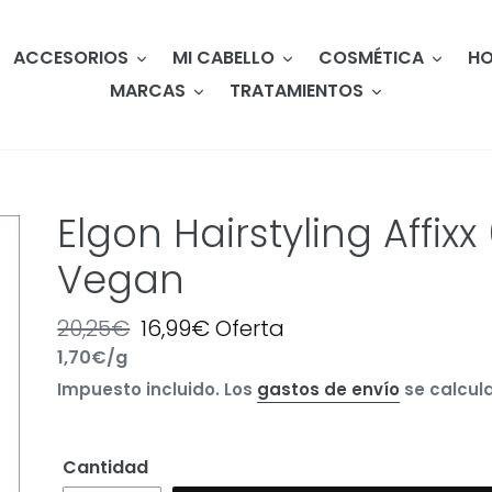
ACCESORIOS
MI CABELLO
COSMÉTICA
HO
MARCAS
TRATAMIENTOS
Elgon Hairstyling Affixx 
Vegan
Precio
20,25€
Precio
16,99€
Oferta
por
1,70€
/
g
habitual
Precio
de
Impuesto incluido. Los
gastos de envío
se calcula
unitario
oferta
Cantidad