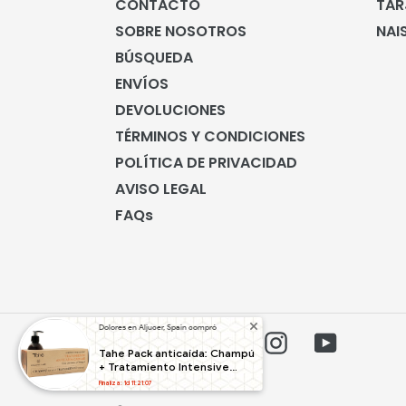
CONTACTO
TAR
SOBRE NOSOTROS
NAI
BÚSQUEDA
ENVÍOS
DEVOLUCIONES
TÉRMINOS Y CONDICIONES
POLÍTICA DE PRIVACIDAD
AVISO LEGAL
FAQs
Dolores en Aljucer, Spain compró
Facebook
Twitter
Pinterest
Instagram
YouTube
Tahe Pack anticaída: Champú
+ Tratamiento Intensive
Organic Care
Finaliza: 1d 11:21:07