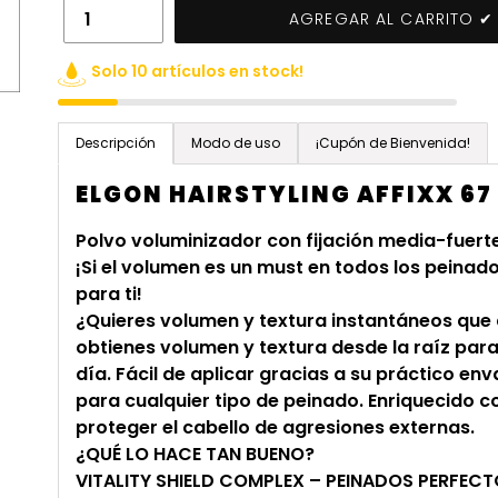
AGREGAR AL CARRITO ✔
Solo 10 artículos en stock!
Agregando
el
Descripción
Modo de uso
¡Cupón de Bienvenida!
producto
ELGON HAIRSTYLING AFFIXX 67 
a
tu
Polvo voluminizador con fijación media-fuert
carrito
¡Si el volumen es un must en todos los peina
de
para ti!
compra
¿Quieres volumen y textura instantáneos que d
obtienes volumen y textura desde la raíz par
día. Fácil de aplicar gracias a su práctico e
para cualquier tipo de peinado. Enriquecido c
proteger el cabello de agresiones externas.
¿QUÉ LO HACE TAN BUENO?
VITALITY SHIELD COMPLEX – PEINADOS PERFEC