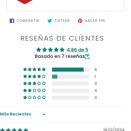
COMPARTIR
TUITEAR
PINEAR
COMPARTIR
TUITEAR
HACER PIN
EN
EN
EN
FACEBOOK
TWITTER
PINTEREST
RESEÑAS DE CLIENTES
4.86 de 5
Basado en 7 reseñas
6
1
0
0
0
Sort by
16/12/2024