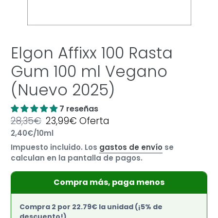
Elgon Affixx 100 Rasta
Gum 100 ml Vegano
(Nuevo 2025)
7 reseñas
Precio
28,35€
Precio
23,99€
Oferta
por
habitual
Precio
2,40€
/
10ml
de
unitario
oferta
Impuesto incluido. Los
gastos de envío
se
calculan en la pantalla de pagos.
Compra más, paga menos
Compra 2 por 22.79€ la unidad (¡5% de
descuento!)