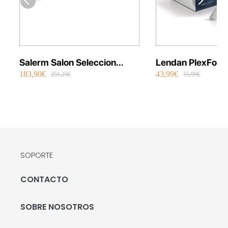
Salerm Salon Seleccion
Lendan PlexFort
183,90€
43,99€
Plancha Infrarrojos Therapy
Repair Shot Mask
251,25€
55,99€
SOPORTE
CONTACTO
SOBRE NOSOTROS