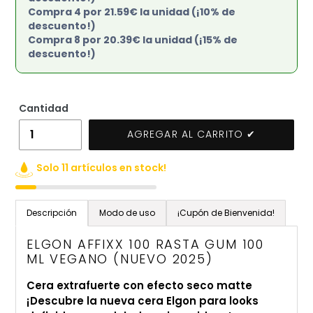
Compra 4 por 21.59€ la unidad (¡10% de
descuento!)
Compra 8 por 20.39€ la unidad (¡15% de
descuento!)
Cantidad
AGREGAR AL CARRITO ✔
Solo 11 artículos en stock!
Agregando
el
Descripción
Modo de uso
¡Cupón de Bienvenida!
producto
a
ELGON AFFIXX 100 RASTA GUM 100
tu
ML VEGANO (NUEVO 2025)
carrito
Cera extrafuerte con efecto seco matte
de
¡Descubre la nueva cera Elgon para looks
compra