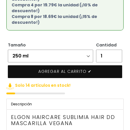
Compra 4 por 19.79€ la unidad (¡10% de
descuento!)
Compra 8 por 18.69€ la unidad (¡15% de
descuento!)
Tamaño
Cantidad
AGREGAR AL CARRITO ✔
Solo 14 artículos en stock!
Agregando
el
Descripción
producto
a
ELGON HAIRCARE SUBLIMIA HAIR DD
tu
MASCARILLA VEGANA
carrito