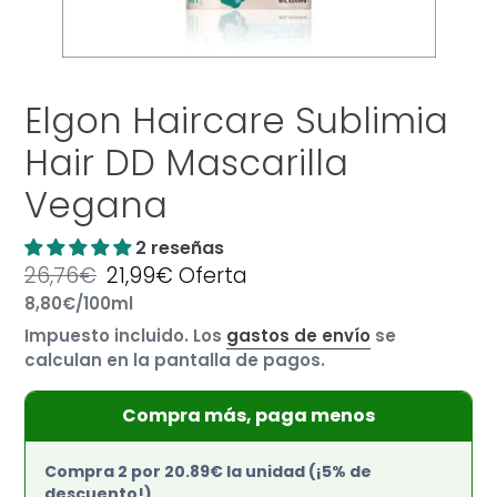
Elgon Haircare Sublimia
Hair DD Mascarilla
Vegana
2 reseñas
Precio
26,76€
Precio
21,99€
Oferta
por
habitual
Precio
8,80€
/
100ml
de
unitario
oferta
Impuesto incluido. Los
gastos de envío
se
calculan en la pantalla de pagos.
Compra más, paga menos
Compra 2 por 20.89€ la unidad (¡5% de
descuento!)