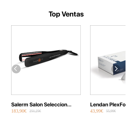
Top Ventas
Salerm Salon Seleccion
Lendan PlexFort
183,90€
43,99€
Plancha Infrarrojos Therapy
Repair Shot Mask
251,25€
55,99€