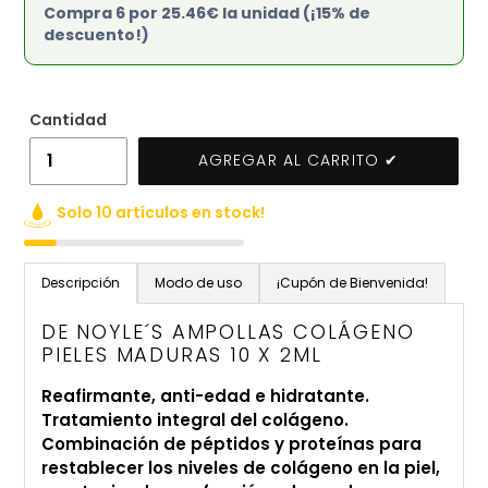
Compra 6 por 25.46€ la unidad (¡15% de
descuento!)
Cantidad
AGREGAR AL CARRITO ✔
Solo 10 artículos en stock!
Agregando
el
Descripción
Modo de uso
¡Cupón de Bienvenida!
producto
a
DE NOYLE´S AMPOLLAS COLÁGENO
tu
PIELES MADURAS 10 X 2ML
carrito
Reafirmante, anti-edad e hidratante.
de
Tratamiento integral del colágeno.
compra
Combinación de péptidos y proteínas para
restablecer los niveles de colágeno en la piel,