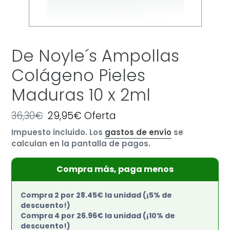
De Noyle´s Ampollas
Colágeno Pieles
Maduras 10 x 2ml
Precio
36,30€
Precio
29,95€
Oferta
habitual
de
Impuesto incluido. Los
gastos de envío
se
oferta
calculan en la pantalla de pagos.
Compra más, paga menos
Compra 2 por 28.45€ la unidad (¡5% de
descuento!)
Compra 4 por 26.96€ la unidad (¡10% de
descuento!)