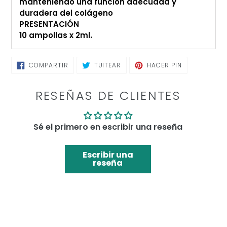
manteniendo una función adecuada y
duradera del colágeno
PRESENTACIÓN
10 ampollas x 2ml.
COMPARTIR
TUITEAR
PINEAR
COMPARTIR
TUITEAR
HACER PIN
EN
EN
EN
FACEBOOK
TWITTER
PINTEREST
RESEÑAS DE CLIENTES
Sé el primero en escribir una reseña
Escribir una
reseña