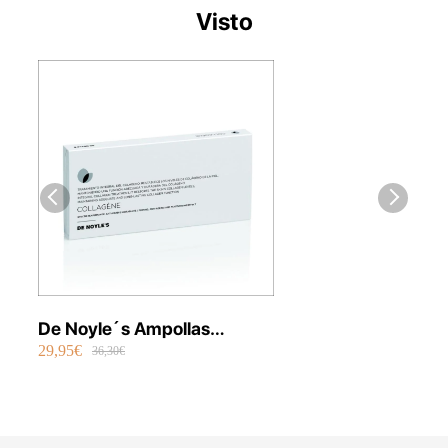
Visto
De Noyle´s Ampollas
29,95€
Colágeno Pieles Maduras 10
36,30€
x 2ml