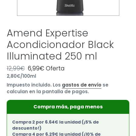
Amend Expertise
Acondicionador Black
Illuminated 250 ml
Precio
12,99€
Precio
6,99€
Oferta
por
habitual
Precio
2,80€
/
100ml
de
unitario
oferta
Impuesto incluido. Los
gastos de envío
se
calculan en la pantalla de pagos.
Compra más, paga menos
Compra 2 por 6.64€ la unidad (¡5% de
descuento!)
Compra 4 por 6.29€ la unidad (¡10% de