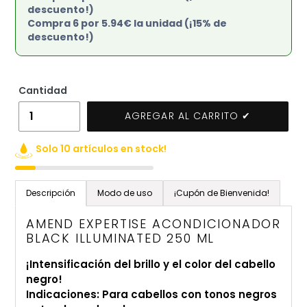
descuento!)
Compra 6 por 5.94€ la unidad (¡15% de
descuento!)
Cantidad
AGREGAR AL CARRITO ✔
Solo 10 artículos en stock!
Agregando
el
Descripción
Modo de uso
¡Cupón de Bienvenida!
producto
a
AMEND EXPERTISE ACONDICIONADOR
tu
BLACK ILLUMINATED 250 ML
carrito
¡Intensificación del brillo y el color del cabello
de
negro!
compra
Indicaciones: Para cabellos con tonos negros