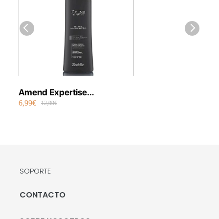
Amend Expertise
6,99€
Acondicionador Black
12,99€
Illuminated 250 ml
SOPORTE
CONTACTO