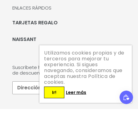
ENLACES RÁPIDOS
TARJETAS REGALO
NAISSANT
Utilizamos cookies propias y de
terceros para mejorar tu
experiencia. Si sigues
Suscríbete hoy mismo y te enviaremos un código
navegando, consideramos que
de descuento del 10 % para tu primera compra.
aceptas nuestra Política de
cookies.
SUSCRIBIRSE
Ir!
Leer más
Facebook
Twitter
Pinterest
Instagram
YouTube