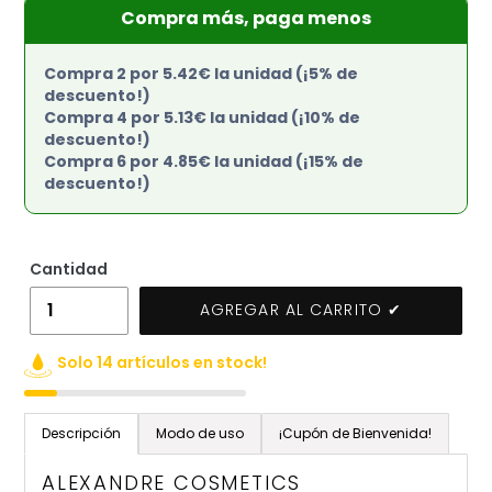
Compra más, paga menos
Compra 2 por 5.42€ la unidad (¡5% de
descuento!)
Compra 4 por 5.13€ la unidad (¡10% de
descuento!)
Compra 6 por 4.85€ la unidad (¡15% de
descuento!)
Cantidad
AGREGAR AL CARRITO ✔
Solo 14 artículos en stock!
Agregando
el
Descripción
Modo de uso
¡Cupón de Bienvenida!
producto
a
ALEXANDRE COSMETICS