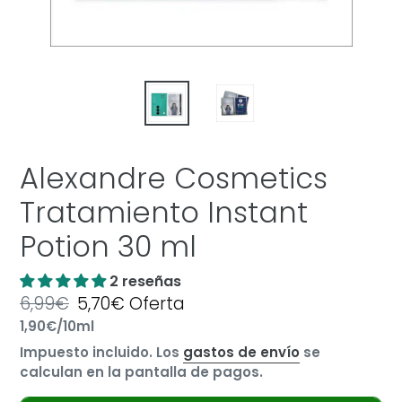
Alexandre Cosmetics
Tratamiento Instant
Potion 30 ml
2 reseñas
Precio
6,99€
Precio
5,70€
Oferta
por
habitual
Precio
1,90€
/
10ml
de
unitario
oferta
Impuesto incluido. Los
gastos de envío
se
calculan en la pantalla de pagos.