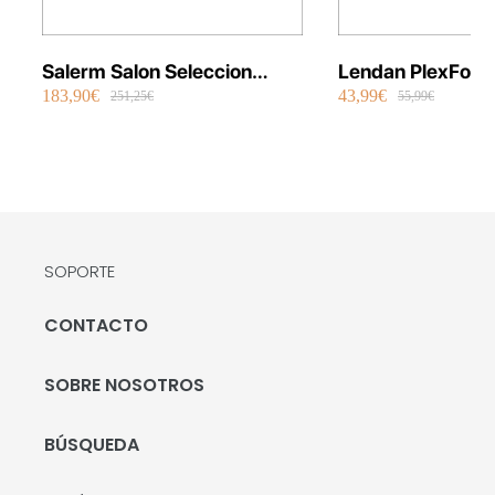
Salerm Salon Seleccion
Lendan PlexFort
183,90€
43,99€
Plancha Infrarrojos Therapy
Repair Shot Mask
251,25€
55,99€
SOPORTE
CONTACTO
SOBRE NOSOTROS
BÚSQUEDA