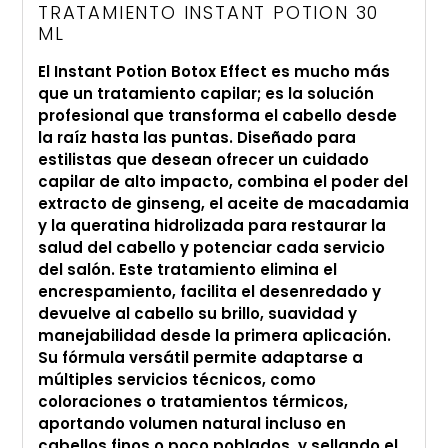
tu
TRATAMIENTO INSTANT POTION 30
ML
carrito
de
El Instant Potion Botox Effect es mucho más
compra
que un tratamiento capilar; es la solución
profesional que transforma el cabello desde
la raíz hasta las puntas. Diseñado para
estilistas que desean ofrecer un cuidado
capilar de alto impacto, combina el poder del
extracto de ginseng, el aceite de macadamia
y la queratina hidrolizada para restaurar la
salud del cabello y potenciar cada servicio
del salón. Este tratamiento elimina el
encrespamiento, facilita el desenredado y
devuelve al cabello su brillo, suavidad y
manejabilidad desde la primera aplicación.
Su fórmula versátil permite adaptarse a
múltiples servicios técnicos, como
coloraciones o tratamientos térmicos,
aportando volumen natural incluso en
cabellos finos o poco poblados, y sellando el