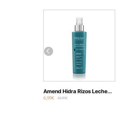
Amend Hidra Rizos Leche
6,99€
Humectante Sin Aclarado
10,99€
150 ml