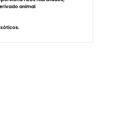
Derivado animal
exóticos.
ST