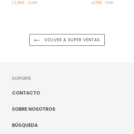
12,80€
4,99€
Orgánico 70 ml
Permanente Vega
15,00€
6,99€
VOLVER A SUPER VENTAS
SOPORTE
CONTACTO
SOBRE NOSOTROS
BÚSQUEDA