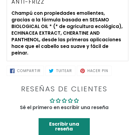
tu
ANTI-FRIZZ
carrito
Champú con propiedades emolientes,
de
gracias a la fórmula basada en SESAMO
compra
BIOLOGICAL OIL * (* de agricultura ecológica),
ECHINACEA EXTRACT, CHERATINE AND
PANTHENOL, desde las primeras aplicaciones
hace que el cabello sea suave y fácil de
peinar.
COMPARTIR
TUITEAR
PINEAR
COMPARTIR
TUITEAR
HACER PIN
EN
EN
EN
FACEBOOK
TWITTER
PINTEREST
RESEÑAS DE CLIENTES
Sé el primero en escribir una reseña
Escribir una
reseña