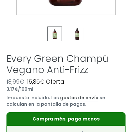
Every Green Champú
Vegano Anti-Frizz
Precio
18,99€
Precio
15,85€
Oferta
por
habitual
Precio
3,17€
/
100ml
de
unitario
oferta
Impuesto incluido. Los
gastos de envío
se
calculan en la pantalla de pagos.
Compra más, paga menos