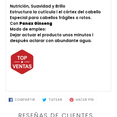
Nutrición, Suavidad y Brillo
Estructura la cutícula i el córtex del cabello
Especial para cabellos frágiles o rotos.
Con
Panax Ginseng
Modo de empleo:
Dejar actuar el producto unos minutos i
después aclarar con abundante agua.
COMPARTIR
TUITEAR
PINEAR
COMPARTIR
TUITEAR
HACER PIN
EN
EN
EN
FACEBOOK
TWITTER
PINTEREST
RESEÑAS DE CLIENTES