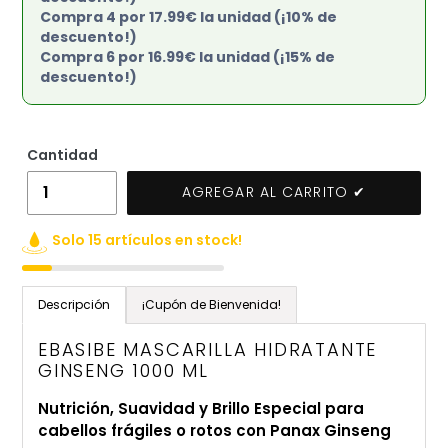
Compra 4 por 17.99€ la unidad (¡10% de
descuento!)
Compra 6 por 16.99€ la unidad (¡15% de
descuento!)
Cantidad
AGREGAR AL CARRITO ✔
Solo 15 artículos en stock!
Agregando
el
Descripción
¡Cupón de Bienvenida!
producto
a
EBASIBE MASCARILLA HIDRATANTE
tu
GINSENG 1000 ML
carrito
Nutrición, Suavidad y Brillo Especial para
de
cabellos frágiles o rotos con Panax Ginseng
compra