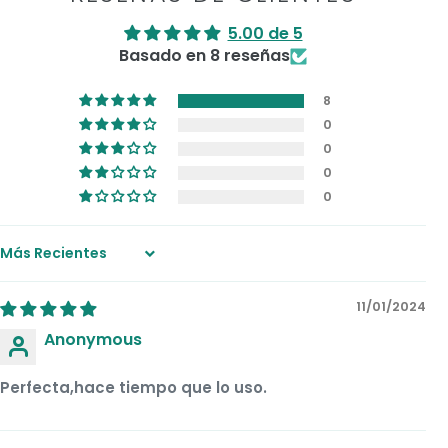
5.00 de 5
Basado en 8 reseñas
8
0
0
0
0
Sort by
11/01/2024
Anonymous
Perfecta,hace tiempo que lo uso.