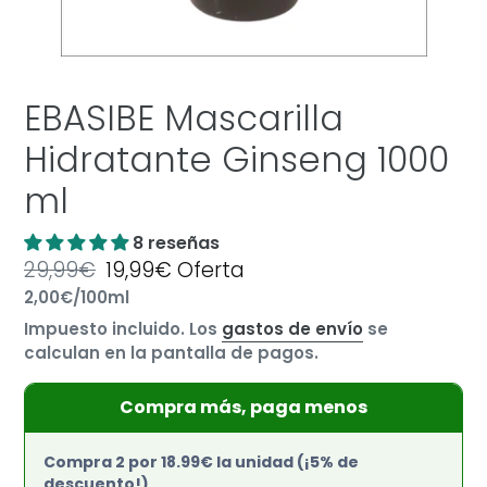
EBASIBE Mascarilla
Hidratante Ginseng 1000
ml
8 reseñas
Precio
29,99€
Precio
19,99€
Oferta
por
habitual
Precio
2,00€
/
100ml
de
unitario
oferta
Impuesto incluido. Los
gastos de envío
se
calculan en la pantalla de pagos.
Compra más, paga menos
Compra 2 por 18.99€ la unidad (¡5% de
descuento!)