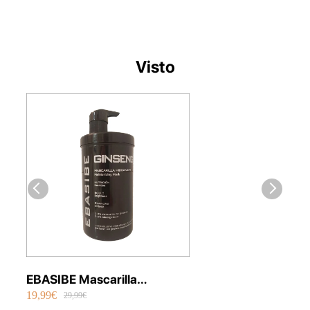
Visto
EBASIBE Mascarilla
19,99€
Hidratante Ginseng 1000 ml
29,99€