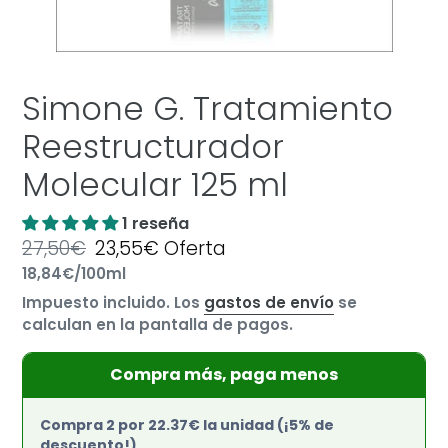
Simone G. Tratamiento
Reestructurador
Molecular 125 ml
1 reseña
Precio
27,50€
Precio
23,55€
Oferta
por
habitual
Precio
18,84€
/
100ml
de
unitario
oferta
Impuesto incluido. Los
gastos de envío
se
calculan en la pantalla de pagos.
Compra más, paga menos
Compra 2 por 22.37€ la unidad (¡5% de
descuento!)