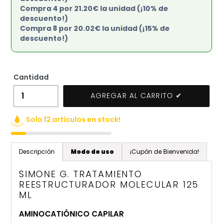
Compra 4 por 21.20€ la unidad (¡10% de
descuento!)
Compra 8 por 20.02€ la unidad (¡15% de
descuento!)
Cantidad
AGREGAR AL CARRITO ✔
Solo 12 artículos en stock!
Agregando
el
Descripción
Modo de uso
¡Cupón de Bienvenida!
producto
a
SIMONE G. TRATAMIENTO
tu
REESTRUCTURADOR MOLECULAR 125
ML
carrito
de
AMINOCATIÓNICO CAPILAR
compra