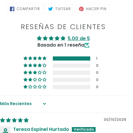
COMPARTIR
TUITEAR
PINEAR
COMPARTIR
TUITEAR
HACER PIN
EN
EN
EN
FACEBOOK
TWITTER
PINTEREST
RESEÑAS DE CLIENTES
5.00 de 5
Basado en 1 reseña
1
0
0
0
0
Sort by
30/10/2025
Teresa Espinel Hurtado