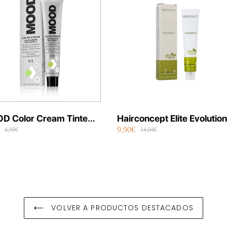
D Color Cream Tinte
Hairconcept Elite Evolution
9,90€
manente Vegano 100 ml
Color Orgánico 60 ml
6,99€
14,04€
VOLVER A PRODUCTOS DESTACADOS