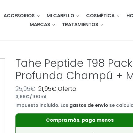
ACCESORIOS
MI CABELLO
COSMÉTICA
HO
MARCAS
TRATAMIENTOS
Tahe Peptide T98 Pac
Profunda Champú + Ma
Precio
25,95€
Precio
21,95€
Oferta
por
3,66€
/
100ml
habitual
Precio
de
Impuesto incluido. Los
gastos de envío
se calcula
unitario
oferta
Compra más, paga menos