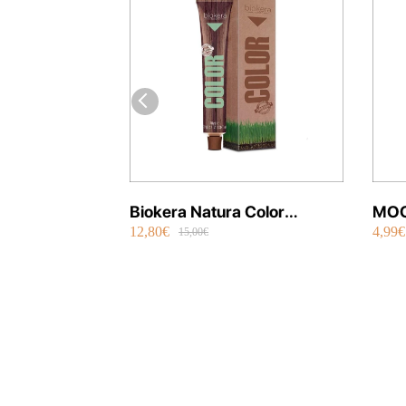
Biokera Natura Color
MOO
12,80€
4,99€
Orgánico 70 ml
Per
15,00€