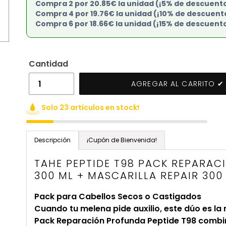
Compra 2 por 20.85€ la unidad (¡5% de descuent
Compra 4 por 19.76€ la unidad (¡10% de descuent
Compra 6 por 18.66€ la unidad (¡15% de descuent
Cantidad
AGREGAR AL CARRITO ✔
Solo 23 artículos en stock!
Agregando
el
Descripción
¡Cupón de Bienvenida!
producto
TAHE PEPTIDE T98 PACK REPARA
a
300 ML + MASCARILLA REPAIR 300
tu
carrito
Pack para Cabellos Secos o Castigados
de
Cuando tu melena pide auxilio, este dúo es la
compra
Pack Reparación Profunda Peptide T98 combin