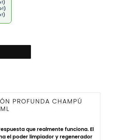
o!)
o!)
o!)
CIÓN PROFUNDA CHAMPÚ
 ML
 respuesta que realmente funciona. El
a el poder limpiador y regenerador